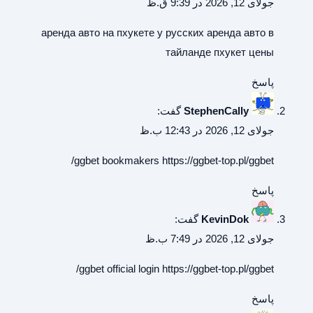
جولای 12, 2026 در 9:39 ق.ظ
аренда авто на пхукете у русских
аренда авто в
тайланде пхукет цены
پاسخ
StephenCally
گفت:
جولای 12, 2026 در 12:43 ب.ظ
ggbet bookmakers
https://ggbet-top.pl/ggbet/
پاسخ
KevinDok
گفت:
جولای 12, 2026 در 7:49 ب.ظ
ggbet official login
https://ggbet-top.pl/ggbet/
پاسخ