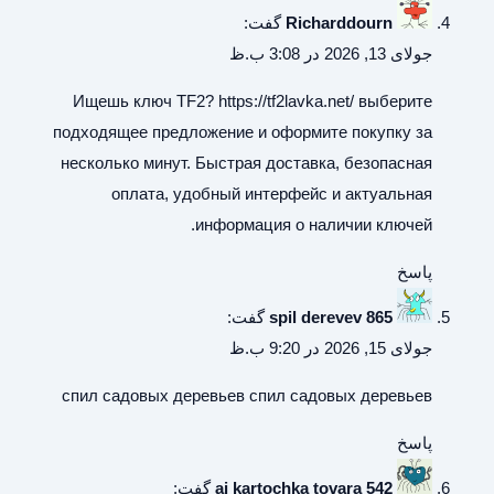
Richarddourn
گفت:
جولای 13, 2026 در 3:08 ب.ظ
Ищешь ключ TF2?
https://tf2lavka.net/
выберите
подходящее предложение и оформите покупку за
несколько минут. Быстрая доставка, безопасная
оплата, удобный интерфейс и актуальная
информация о наличии ключей.
پاسخ
spil derevev 865
گفت:
جولای 15, 2026 در 9:20 ب.ظ
спил садовых деревьев
спил садовых деревьев
پاسخ
ai kartochka tovara 542
گفت: