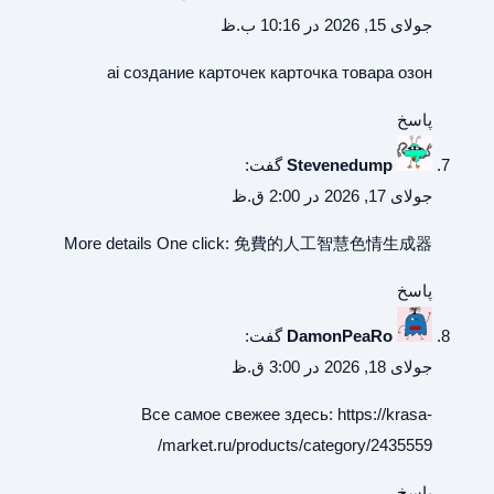
جولای 15, 2026 در 10:16 ب.ظ
ai создание карточек
карточка товара озон
پاسخ
Stevenedump
گفت:
جولای 17, 2026 در 2:00 ق.ظ
More details One click:
免費的人工智慧色情生成器
پاسخ
DamonPeaRo
گفت:
جولای 18, 2026 در 3:00 ق.ظ
Все самое свежее здесь:
https://krasa-
market.ru/products/category/2435559/
پاسخ