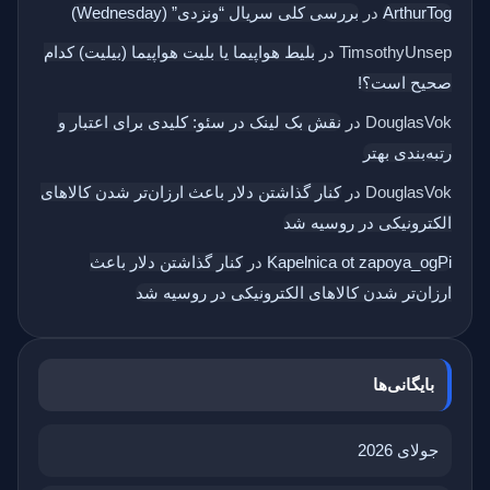
ArthurTog
در
بررسی کلی سریال “ونزدی” (Wednesday)
TimsothyUnsep
در
بلیط هواپیما یا بلیت هواپیما (بیلیت) کدام
صحیح است؟!
DouglasVok
در
نقش بک‌ لینک در سئو: کلیدی برای اعتبار و
رتبه‌بندی بهتر
DouglasVok
در
کنار گذاشتن دلار باعث ارزان‌تر شدن کالاهای
الکترونیکی در روسیه شد
Kapelnica ot zapoya_ogPi
در
کنار گذاشتن دلار باعث
ارزان‌تر شدن کالاهای الکترونیکی در روسیه شد
بایگانی‌ها
جولای 2026