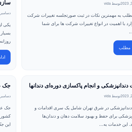
سازی
توسط vida
دسامبر 30, 023
مطلب به مهمترین نکات در ثبت صورتجلسه تغییرات شرکت
ارد با اهمیت در انواع تغییرات شرکت ها برای شما
یکی از
…
بسیار 
روزان
ه مطلب
ادا
دندانپزشکی و انجام پاکسازی دوره‌ای دندانها
جک ع
توسط vida
دسامبر 25, 023
ندانپزشکی در شرق تهران شامل یک سری اقدامات و
زشکی برای حفظ و بهبود سلامت دهان و دندان‌ها
کشورها
. این خدمات به…
این ج