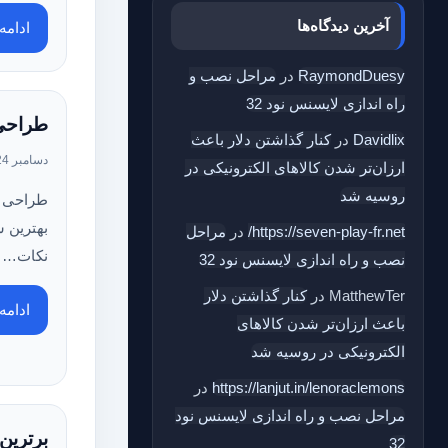
آخرین دیدگاه‌ها
ادام
RaymondDuesy
در
مراحل نصب و
راه اندازی لایسنس نود 32
طراحی
Davidlix
در
کنار گذاشتن دلار باعث
دسامبر 24, 2023
ارزان‌تر شدن کالاهای الکترونیکی در
روسیه شد
طراحی سا
بهترین ش
https://seven-play-fr.net/
در
مراحل
نکات…
نصب و راه اندازی لایسنس نود 32
MatthewTer
در
کنار گذاشتن دلار
ادام
باعث ارزان‌تر شدن کالاهای
الکترونیکی در روسیه شد
https://lanjut.in/lenoraclemons
در
مراحل نصب و راه اندازی لایسنس نود
برترین
32