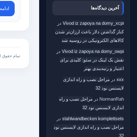
آخرین دیدگاه‌ها
ادام
Vivod iz zapoya na domy_xcpi
در
کنار گذاشتن دلار باعث ارزان‌تر شدن
کالاهای الکترونیکی در روسیه شد
Vivod iz zapoya na domy_owpi
در
تمام حقوق 
نقش بک‌ لینک در سئو: کلیدی برای
اعتبار و رتبه‌بندی بهتر
xxx
در
مراحل نصب و راه اندازی
لایسنس نود 32
NormanRah
در
مراحل نصب و راه
اندازی لایسنس نود 32
stahlwandbecken komplettsets
در
مراحل نصب و راه اندازی لایسنس نود
32