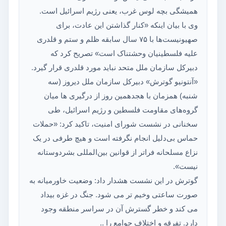
همیشگی بچه لوس غرب، یعنی رژیم اسرائیل است.
وی با بیان اینکه «کنار گذاشتن این عادت، برای
صهیونیست‌ها با ۷۵ سال سابقه ظلم و ستم و قلدری
علیه فلسطینیان وحشتناک است» تصریح کرد که
دبیرکل سازمان ملل متحد نباید مورد قلدری قرار گیرد.
«آنتونیو گوترش» دبیرکل سازمان ملل دیروز (سه
شنبه) همزمان با هجدهمین روز از درگیری ها میان
گروه‌های مقاومت فلسطین و رژیم اسرائیل، طی
سخنانی در نشست شورای امنیت، تاکید کرد: «حملات
حماس بی‌دلیل انجام نگرفته است و هیچ طرفی در یک
نزاع مسلحانه فراتر از قوانین بین‌المللی بشردوستانه
نیست».
گوترش در این نشست هشدار داد: وضعیت خاورمیانه به
صورت ساعتی وخیم تر می شود. جنگ در غزه بیداد
می کند و خطر گسترش آن در سراسر منطقه وجود
دارد. تفرقه و اختلاف جوامع را ..