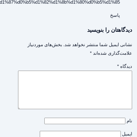
https://archeagewiki.ru/%d0%9f%d0%b5%d1%80%d0%b2%d