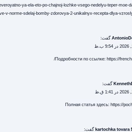
everoyatno-ya-ela-eto-po-chajnoj-lozhke-vsego-nedelyu-teper-moe-da
ve-v-norme-sdelaj-bomby-zdorovya-2-unikalnyx-recepta-dlya-vzroslyx
Antonio
گفت:
Подробности по ссылке:
https://frenc
Kenneth
گفت:
Полная статья здесь:
https://poc
kartochka tovara 
گفت: