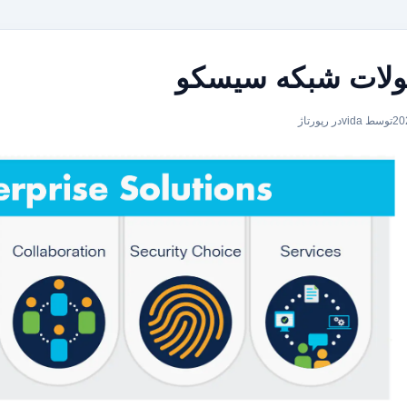
لات شبکه سیسکو
توسط vida
در
رپورتاژ