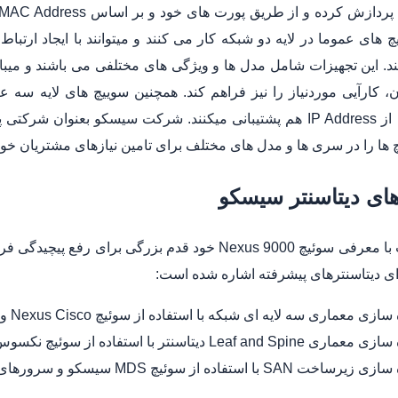
د. این تجهیزات شامل مدل ها و ویژگی های مختلفی می باشند و میبا
Address، از IP Address هم پشتیبانی میکنند. شرکت سیسکو بعنو
 ها را در سری ها و مدل های مختلف برای تامین نیازهای مشتریان خود 
های دیتاسنتر سیسکو
این شرکت با معرفی سوئیچ Nexus 9000 خود قدم بزرگی 
ی دیتاسنترهای پیشرفته اشاره شده است:
سازی معماری سه لایه ای شبکه با استفاده از سوئیچ Nexus Cisco و Cisco DCNM
Leaf and Spi دیتاسنتر با استفاده از سوئیچ نکسوس سیسکو و کنترلرهای APIC سیسکو
اخت SAN با استفاده از سوئیچ MDS سیسکو و سرورهای HyperFlex سیسکو