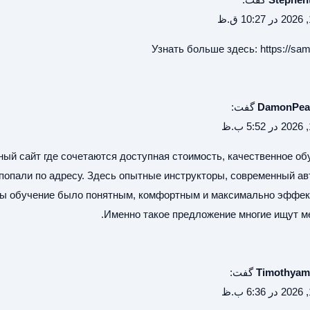
Узнать больше здесь:
https://sam
DamonPe
گفت:
ный сайт
где сочетаются доступная стоимость, качественное об
попали по адресу. Здесь опытные инструкторы, современный ав
тобы обучение было понятным, комфортным и максимально эффе
Именно такое предложение многие ищут м
Timothyam
گفت: