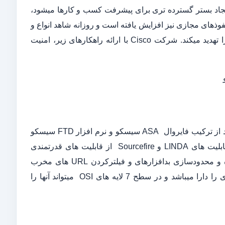
جاد بستر گسترده تری برای پیشرفت کسب و کارها میشود،
فوذهای مجازی نیز افزایش یافته است و روزانه شاهد انواع و
اقسام تهدیدات گوناگون و پیشرفته تری هستیم که امنیت افراد و سازمان ها را تهدید میکند. شرکت Cisco با ارائه راهکارهای زیر، امنیت
فایروال سیسکو فایرپاور که جزء نسل جدید فایروال ها (NGFW) بحساب می آید از ترکیب فایروال ASA سیسکو و نرم افزار FTD سیسکو
تشکیل شده است. نرم افزار Firepower Threat Defense با یکپارچه سازی قابلیت های LINDA و Sourcefire از قابلیت های قدرتمندی
همانند کنترل اپلیکیشن ها، جلوگیری از نفوذ، نظارت بر ترافیک رمزنگاری شده و محدودسازی بدافزارهای و فیلترکردن URL های مخرب
پشتیبانی میکند این فایروال قابلیت کنترل برروی بیش از 4000 نرم افزار تجاری را دارا میباشد و در سطح 7 لایه های OSI میتواند آنها را