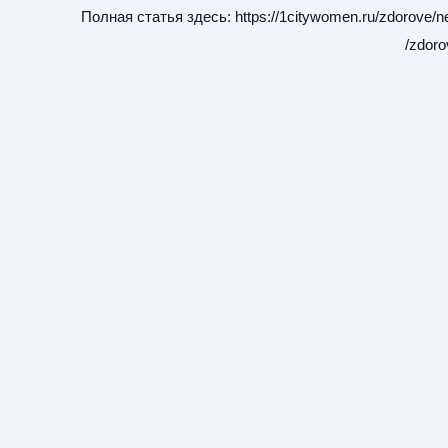
Полная статья здесь:
https://1citywomen.ru/zdorove/n
zdoro