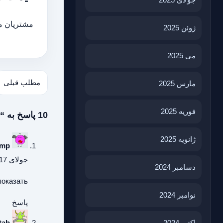
مشتریان می
ژوئن 2025
می 2025
مطلب قبلی
مارس 2025
فوریه 2025
10 پاسخ به “محصولات شبکه سیسکو”
ژانویه 2025
ump
جولای 17, 2026 در 2:09 ق.ظ
دسامبر 2024
показать
نوامبر 2024
پاسخ
tab
اکتبر 2024