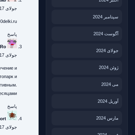
جولای 17, 2026 در 10:27 ق.ظ
سپتامبر 2024
0delki.ru
آگوست 2024
پاسخ
aRo
جولای 2024
جولای 17, 2026 در 5:52 ب.ظ
ژوئن 2024
учение и
топарк и
می 2024
ктивным.
есяцами.
آوریل 2024
پاسخ
مارس 2024
ort
جولای 17, 2026 در 6:36 ب.ظ
فوریه 2024