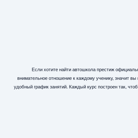
Если хотите найти
автошкола престиж официаль
внимательное отношение к каждому ученику, значит вы 
удобный график занятий. Каждый курс построен так, ч