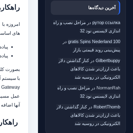
راهکارهای 
آخرین دیدگاه‌ها
рутор ссылка
در
مراحل نصب و راه
امروزه با
اندازی لایسنس نود 32
های اساسی مدیران میباشد. شر
100 gratis Spins Nederland
در
پیاده سازی ارت
پیش‌بینی روند قیمتی بازار
پیاده سازی ش
Gilbertbuppy
در
کنار گذاشتن دلار
باعث ارزان‌تر شدن کالاهای
بصورت کل
الکترونیکی در روسیه شد
NormanRah
در
مراحل نصب و راه
عمل مسیر 
اندازی لایسنس نود 32
آنها اضافه
RobertThomb
در
کنار گذاشتن دلار
باعث ارزان‌تر شدن کالاهای
راهکار
الکترونیکی در روسیه شد