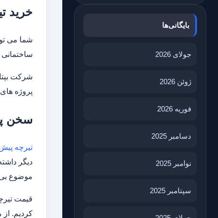
خرید تی
بایگانی‌ها
شما می توا
جولای 2026
ساختمانی د
شرکت بپتا 
ژوئن 2026
پروژه های 
فوریه 2026
سخن پا
دسامبر 2025
تیرچه پیش 
دیگر داشته
نوامبر 2025
موضوع بی ت
سپتامبر 2025
قیمت تیرچه
کردیم. از 
جولای 2025