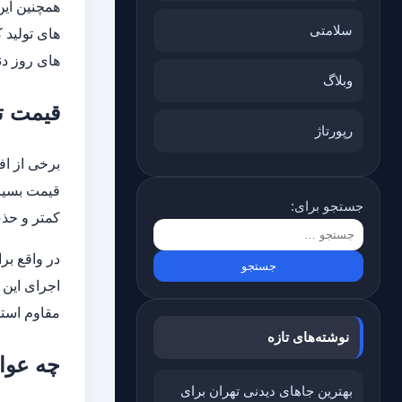
همچنین این
سلامتی
های تولید 
های روز دن
وبلاگ
قیمت ت
رپورتاژ
برخی از اف
قیمت بسیار
جستجو برای:
کمتر و حذف
در واقع ب
اجرای این 
مقاوم استف
نوشته‌های تازه
چه عوا
بهترین جاهای دیدنی تهران برای