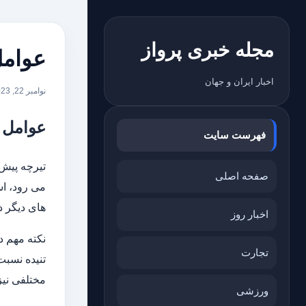
مجله خبری پرواز
عوامل
اخبار ایران و جهان
نوامبر 22, 2023
عوامل م
فهرست سایت
تیرچه پیش 
صفحه اصلی
می رود، اس
های دیگر د
اخبار روز
نکته مهم د
تجارت
تنیده نسبت
مختلفی نیز
ورزشی