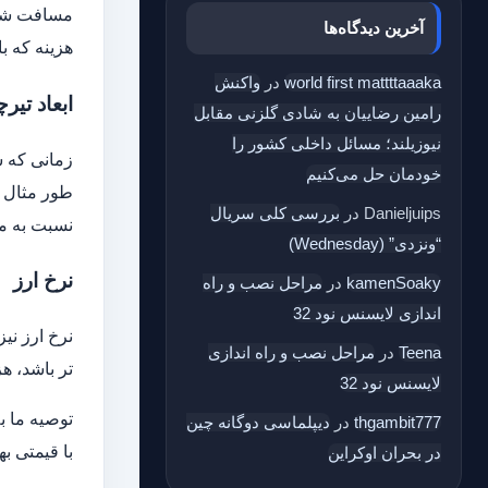
مسافت شهر 
آخرین دیدگاه‌ها
هزینه که ب
world first mattttaaaka
در
واکنش
ابعاد تیرچ
رامین رضاییان به شادی گلزنی مقابل
نیوزیلند؛ مسائل داخلی کشور را
زمانی که س
خودمان حل می‌کنیم
طور مثال ب
Danieljuips
در
بررسی کلی سریال
نسبت به می
“ونزدی” (Wednesday)
نرخ ارز
kamenSoaky
در
مراحل نصب و راه
اندازی لایسنس نود 32
نرخ ارز نی
Teena
در
مراحل نصب و راه اندازی
تر باشد، ه
لایسنس نود 32
توصیه ما به
thgambit777
در
دیپلماسی دوگانه چین
با قیمتی به
در بحران اوکراین