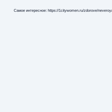
Самое интересное:
https://1citywomen.ru/zdorove/neveroy