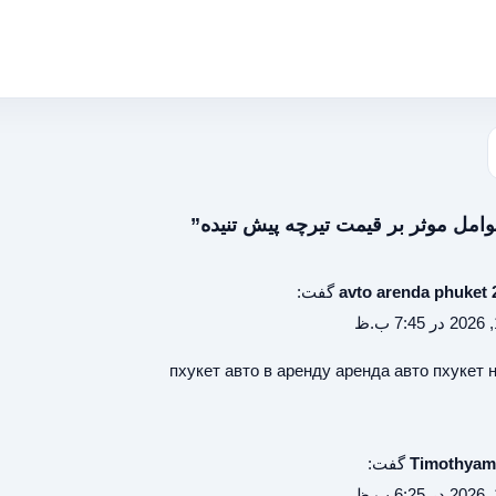
avto arenda phuket 
گفت:
пхукет авто в аренду
аренда авто пхукет 
Timothyam
گفت: