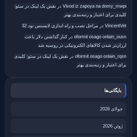
Vivod iz zapoya na domy_mwpi
در
نقش بک‌ لینک در سئو:
کلیدی برای اعتبار و رتبه‌بندی بهتر
VincentVet
در
مراحل نصب و راه اندازی لایسنس نود 32
oformit osago onlain_ousn
در
کنار گذاشتن دلار باعث
ارزان‌تر شدن کالاهای الکترونیکی در روسیه شد
oformit osago onlain_rqsn
در
نقش بک‌ لینک در سئو: کلیدی
برای اعتبار و رتبه‌بندی بهتر
بایگانی‌ها
جولای 2026
ژوئن 2026