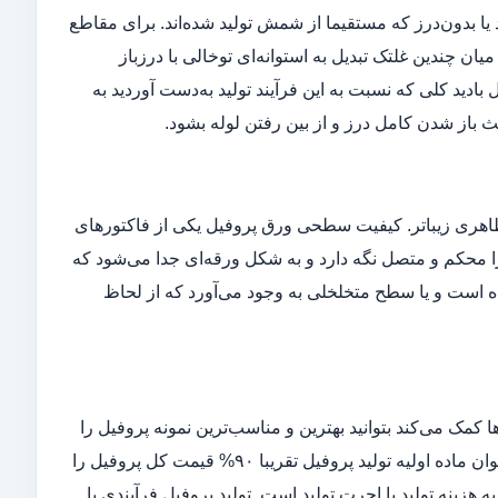
ا بدون‌درز که مستقیما از شمش تولید شده‌اند. برای مقاطع
ن چندین غلتک تبدیل به استوانه‌ای توخالی با درزباز
دید کلی که نسبت به این فرآیند تولید به‌دست آوردید به
ث باز شدن کامل درز و از بین رفتن لوله بشود.
 ظاهری زیباتر. کیفیت سطحی ورق پروفیل یکی از فاکتورهای
 را محکم و متصل نگه دارد و به شکل ورقه‌ای جدا می‌شود که
 است و یا سطح متخلخلی به وجود می‌آورد که از لحاظ
مک می‌کند بتوانید بهترین و مناسب‌ترین نمونه پروفیل را
با بهترین و مناسب‌ترین قیمت تهیه کنید. اولین فاکتور قیمت ورق است. ورق به‌عنوان ماده اولیه تولید پروفیل تقریبا ۹۰% قیمت کل پروفیل را
زینه تولید یا اجرت تولید است. تولید پروفیل فرآیندی با