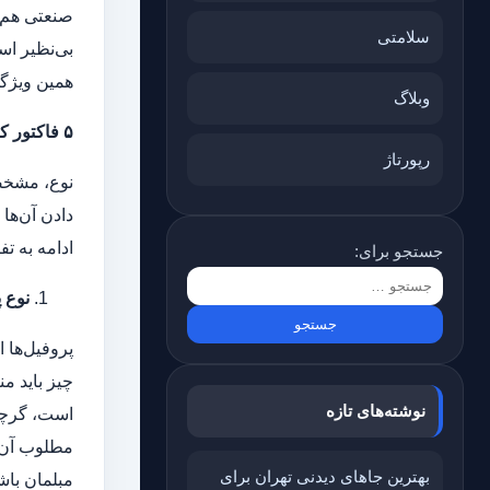
صنعتی هم ک
سلامتی
بی‌نظیر اس
همین ویژگی
وبلاگ
۵
فاکتور که
رپورتاژ
دادن آن‌ها
ادامه به تف
جستجو برای:
نوع 
پروفیل‌ها 
چیز باید م
نوشته‌های تازه
است، گرچه 
مطلوب آن ب
بهترین جاهای دیدنی تهران برای
مبلمان باش