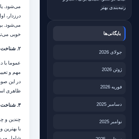
می‌شود. یا
رتبه‌بندی بهتر
درزدار، او
می‌شود. بر
بایگانی‌ها
خوبی می‌تو
۲.
شناخت تا
جولای 2026
عموما با د
ژوئن 2026
مهم و تعیی
در این صور
فوریه 2026
ظاهری است
دسامبر 2025
۳.
شناخت ع
چندین و چن
نوامبر 2025
شامل می‌شو
سپتامبر 2025