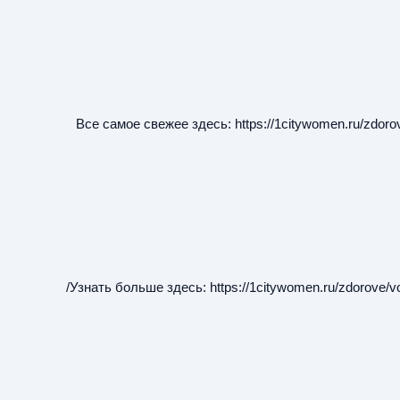
Все самое свежее здесь:
https://1citywomen.ru/zdoro
Узнать больше здесь:
https://1citywomen.ru/zdorove/v