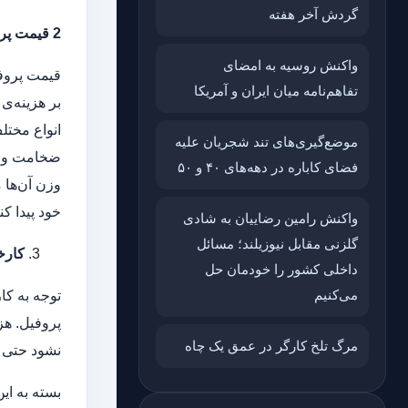
گردش آخر هفته
2
قیمت پر
واکنش روسیه به امضای
قیمت پروفی
تفاهم‌نامه میان ایران و آمریکا
بر هزینه‌ی
انواع مختل
موضع‌گیری‌های تند شجریان علیه
ضخامت و اب
فضای کاباره در دهه‌های ۴۰ و ۵۰
وزن آن‌ها 
خود پیدا ک
واکنش رامین رضاییان به شادی
گلزنی مقابل نیوزیلند؛ مسائل
کارخا
داخلی کشور را خودمان حل
می‌کنیم
توجه به کا
پروفیل. هز
مرگ تلخ کارگر در عمق یک چاه
نشود حتی م
بسته به ای