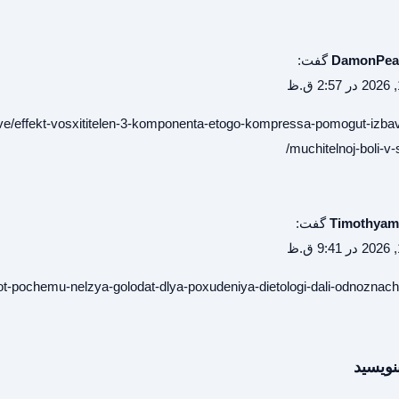
DamonPe
گفت:
ve/effekt-vosxititelen-3-komponenta-etogo-kompressa-pomogut-izbav
muchitelnoj-boli-v-
Timothyam
گفت:
ot-pochemu-nelzya-golodat-dlya-poxudeniya-dietologi-dali-odnoznachn
نویسید