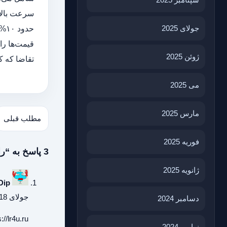
سرعت بالا،
جولای 2025
حد
قیمت‌ها را
ژوئن 2025
تقاضا که کل
می 2025
مارس 2025
مطلب قبلی
فوریه 2025
3 پاسخ به “راهنمای خرید پروفیل، آنچه برای یک تصمیم هوشمندانه نیاز دارید”
ژانویه 2025
Dip
جولای 18, 2026 در 1:30 ق.ظ
دسامبر 2024
://lr4u.ru
نوامبر 2024