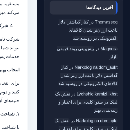
مستقیما بر
آخرین دیدگاه‌ها
می‌کند میز
Thomassog
در
کنار گذاشتن دلار
شرکت
باعث ارزان‌تر شدن کالاهای
الکترونیکی در روسیه شد
شرکت تامین
بتواند شما
Magnolia
در
پیش‌بینی روند قیمتی
خدمات پس 
بازار
Narkolog na dom_aukt
در
کنار
انتخاب بهت
گذاشتن دلار باعث ارزان‌تر شدن
برای انتخا
کالاهای الکترونیکی در روسیه شد
کنید و دوم
Lychshie karnizi_khst
در
نقش بک‌
جنبه‌های آ
لینک در سئو: کلیدی برای اعتبار و
رتبه‌بندی بهتر
۱.
شناخت فر
Narkolog na dom_qikt
در
نقش بک‌
با شناخت ف
لینک در سئو: کلیدی برای اعتبار و