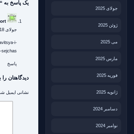
یک پاسخ به “
جولای 2025
ort
ژوئن 2025
جولای 18, 2026 در 9:58 ق.ظ
می 2025
vitsya-i-
-sejchas/
مارس 2025
پاسخ
فوریه 2025
دیدگاهتان را ب
ژانویه 2025
نشانی ایمیل شم
دسامبر 2024
نوامبر 2024