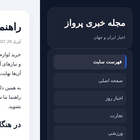
مجله خبری پرواز
راهنم
اخبار ایران و جهان
آوریل 28, 2022
خرید لوازم
فهرست سایت
و نیازهای 
آن‌ها نهایت
صفحه اصلی
به همین دل
راهنما ما س
اخبار روز
نشوید.
تجارت
در هنگا
ورزشی