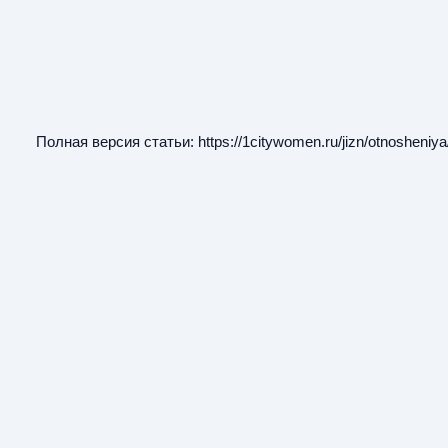
Полная версия статьи:
https://1citywomen.ru/jizn/otnosheniy