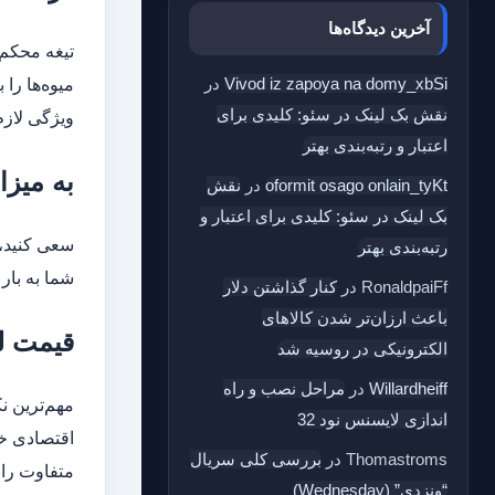
آخرین دیدگاه‌ها
تیغه محکم‌ت
Vivod iz zapoya na domy_xbSi
در
میوه‌ها را
نقش بک‌ لینک در سئو: کلیدی برای
ویژگی لازم
اعتبار و رتبه‌بندی بهتر
به میز
oformit osago onlain_tyKt
در
نقش
بک‌ لینک در سئو: کلیدی برای اعتبار و
رتبه‌بندی بهتر
شما به بار 
RonaldpaiFf
در
کنار گذاشتن دلار
باعث ارزان‌تر شدن کالاهای
قیمت لو
الکترونیکی در روسیه شد
Willardheiff
در
مراحل نصب و راه
مهم‌ترین ن
اندازی لایسنس نود 32
اقتصادی خو
Thomastroms
در
بررسی کلی سریال
متفاوت را 
“ونزدی” (Wednesday)