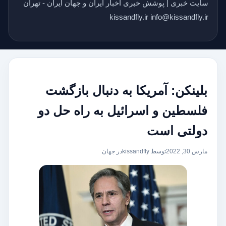
سایت خبری | پوشش خبری اخبار ایران و جهان ایران - تهران
kissandfly.ir info@kissandfly.ir
بلینکن: آمریکا به دنبال بازگشت
فلسطین و اسرائیل به راه حل دو
دولتی است
مارس 30, 2022
توسط kissandfly
در
جهان