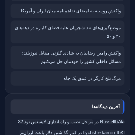
واکنش روسیه به امضای تفاهم‌نامه میان ایران و آمریکا
موضع‌گیری‌های تند شجریان علیه فضای کاباره در دهه‌های
۴۰ و ۵۰
واکنش رامین رضاییان به شادی گلزنی مقابل نیوزیلند؛
مسائل داخلی کشور را خودمان حل می‌کنیم
مرگ تلخ کارگر در عمق یک چاه
آخرین دیدگاه‌ها
RussellLiAla
در
مراحل نصب و راه اندازی لایسنس نود 32
Lychshie karnizi_lbKl
در
کنار گذاشتن دلار باعث ارزان‌تر