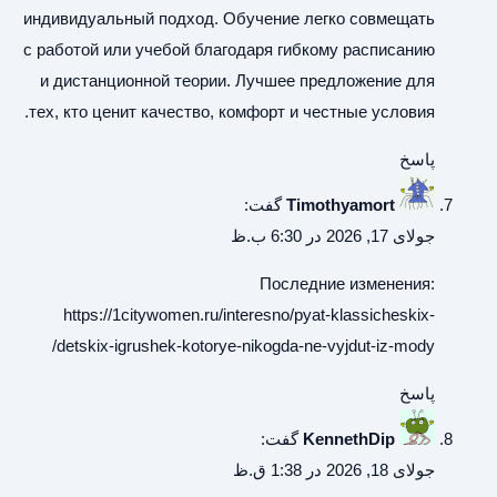
индивидуальный подход. Обучение легко совмещать
с работой или учебой благодаря гибкому расписанию
и дистанционной теории. Лучшее предложение для
тех, кто ценит качество, комфорт и честные условия.
پاسخ
Timothyamort
گفت:
جولای 17, 2026 در 6:30 ب.ظ
Последние изменения:
https://1citywomen.ru/interesno/pyat-klassicheskix-
detskix-igrushek-kotorye-nikogda-ne-vyjdut-iz-mody/
پاسخ
KennethDip
گفت:
جولای 18, 2026 در 1:38 ق.ظ