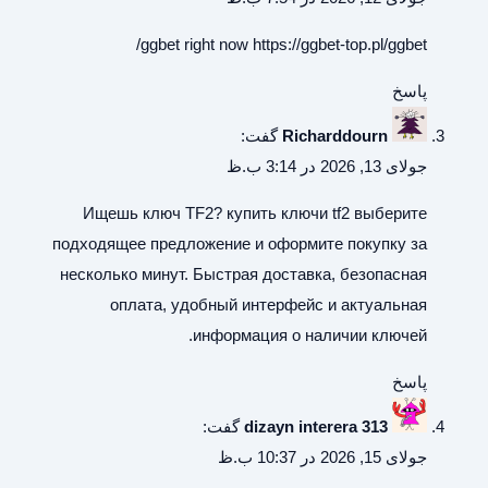
ggbet right now
https://ggbet-top.pl/ggbet/
پاسخ
Richarddourn
گفت:
جولای 13, 2026 در 3:14 ب.ظ
Ищешь ключ TF2?
купить ключи tf2
выберите
подходящее предложение и оформите покупку за
несколько минут. Быстрая доставка, безопасная
оплата, удобный интерфейс и актуальная
информация о наличии ключей.
پاسخ
dizayn interera 313
گفت:
جولای 15, 2026 در 10:37 ب.ظ