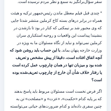
سفر سؤال‌برانگیز به سمع و نظر مردم نرسیده است.
* چندی قبل فیلم معطل ماندن رئیس‌جمهور ترکیه و هیئت
همراه در برابر درهای بسته کاخ کرملین منتشر شدتا جایی
که وی مجبور شد بر نیمکتی که کنار در بود تا بازشدن در
بنشیند! پیداست این واقعیات و روحیه استکباری سران
کرملین نمی‌تواند و نباید از نگاه مسئولان ما به ویژه در
وزارت خارجه پنهان بماند.
با این حساب باید روشن شود که
آنچه اتفاق افتاده است، دقیقا از پیش مشخص و تعریف
شده بود و میزبان تنها در همان چارچوب عمل کرده است
یا رفتار خلاف شأن آن خارج از چارچوب تعریف‌شده بوده
است؟
اگر فرض نخست است مسئولان مربوط باید پاسخ بدهند
که بر پایه کدام «حکمت»، «عزت» و «مصلحت» تن به
چنین سفری داده‌اند و کدام ضرورت‌های حیاتی می‌توانسته