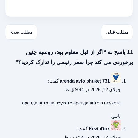
مطلب قبلی
مطلب بعدی
11 پاسخ به “اگر از قبل معلوم بود، روسیه چنین
برخوردی می کند چرا سفر رئیسی را تدارک کردید؟”
arenda avto phuket 731
گفت:
جولای 12, 2026 در 9:44 ق.ظ
аренда авто на пхукете
аренда авто а пхукете
پاسخ
KevinDok
گفت:
جولای 12, 2026 در 7:54 ب.ظ