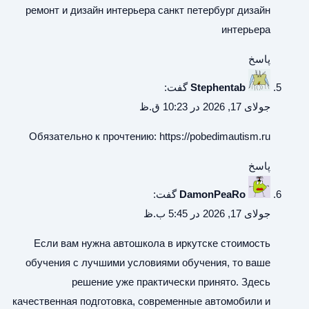
ремонт и дизайн интерьера
санкт петербург дизайн
интерьера
پاسخ
Stephentab
گفت:
جولای 17, 2026 در 10:23 ق.ظ
Обязательно к прочтению:
https://pobedimautism.ru
پاسخ
DamonPeaRo
گفت:
جولای 17, 2026 در 5:45 ب.ظ
Если вам нужна
автошкола в иркутске стоимость
обучения
с лучшими условиями обучения, то ваше
решение уже практически принято. Здесь
качественная подготовка, современные автомобили и