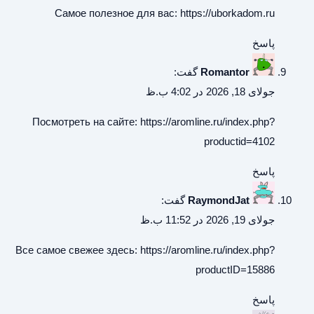
Самое полезное для вас:
https://uborkadom.ru
پاسخ
Romantor
گفت:
جولای 18, 2026 در 4:02 ب.ظ
Посмотреть на сайте:
https://aromline.ru/index.php?
productid=4102
پاسخ
RaymondJat
گفت:
جولای 19, 2026 در 11:52 ب.ظ
Все самое свежее здесь:
https://aromline.ru/index.php?
productID=15886
پاسخ