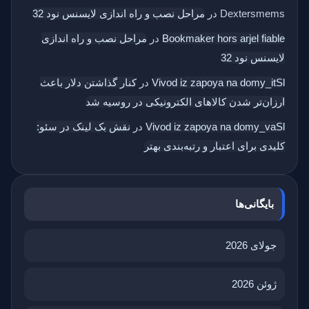
Dextersmems
در
مراحل نصب و راه اندازی لایسنس نود 32
Bookmaker hors arjel fiable
در
مراحل نصب و راه اندازی
لایسنس نود 32
Vivod iz zapoya na domy_itSl
در
کنار گذاشتن دلار باعث
ارزان‌تر شدن کالاهای الکترونیکی در روسیه شد
Vivod iz zapoya na domy_vaSl
در
نقش بک‌ لینک در سئو:
کلیدی برای اعتبار و رتبه‌بندی بهتر
بایگانی‌ها
جولای 2026
ژوئن 2026