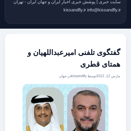
سایت خبری | پوشش خبری اخبار ایران و جهان ایران - تهران
kissandfly.ir info@kissandfly.ir
گفتگوی تلفنی امیرعبداللهیان و
همتای قطری
مارس 12, 2022
توسط kissandfly
در
جهان