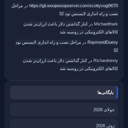
https://git.woopwoopserver.com/scottyvogt9070
در
مراحل
نصب و راه اندازی لایسنس نود 32
Michaelthark
در
کنار گذاشتن دلار باعث ارزان‌تر شدن
کالاهای الکترونیکی در روسیه شد
RaymondDuesy
در
مراحل نصب و راه اندازی لایسنس نود
32
Richardninny
در
کنار گذاشتن دلار باعث ارزان‌تر شدن
کالاهای الکترونیکی در روسیه شد
بایگانی‌ها
جولای 2026
ژوئن 2026