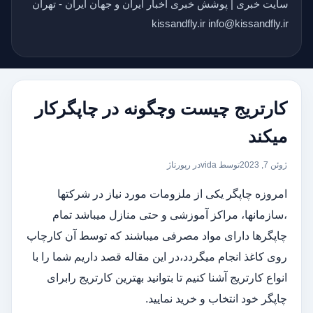
سایت خبری | پوشش خبری اخبار ایران و جهان ایران - تهران
kissandfly.ir info@kissandfly.ir
کارتریج چیست وچگونه در چاپگرکار
میکند
ژوئن 7, 2023
توسط vida
در
رپورتاژ
امروزه چاپگر یکی از ملزومات مورد نیاز در شرکتها
،سازمانها، مراکز آموزشی و حتی منازل میباشد تمام
چاپگرها دارای مواد مصرفی میباشند که توسط آن کارچاپ
روی کاغذ انجام میگردد،در این مقاله قصد داریم شما را با
انواع کارتریج آشنا کنیم تا بتوانید بهترین کارتریج رابرای
چاپگر خود انتخاب و خرید نمایید.