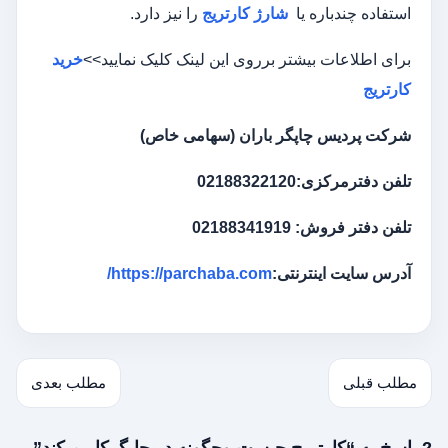
استفاده چندباره یا
شارژ کارتریج
را نیز دارد.
برای اطلاعات بیشتر برروی این لینک کلیک نمایید>>
خرید
کارتریج
شرکت پردیس چاپگر باران (سهامی خاص)
تلفن دفترمرکزی:02188322120
تلفن دفتر فروش: 02188341919
آدرس سایت اینترنتی:
https://parchaba.com
/
مطلب قبلی
مطلب بعدی
2 پاسخ به “کارتریج چیست وچگونه در چاپگرکار میکند”