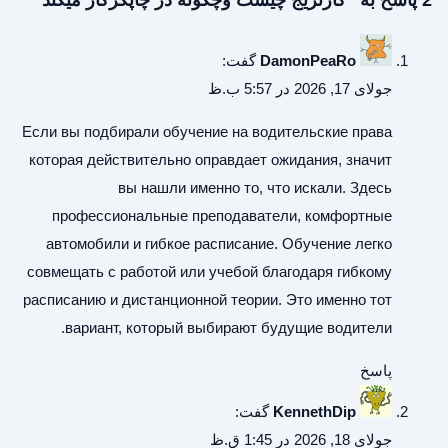
DamonPeaRo
گفت:
جولای 17, 2026 در 5:57 ب.ظ
Если вы подбирали
обучение на водительские права
которая действительно оправдает ожидания, значит
вы нашли именно то, что искали. Здесь
профессиональные преподаватели, комфортные
автомобили и гибкое расписание. Обучение легко
совмещать с работой или учебой благодаря гибкому
расписанию и дистанционной теории. Это именно тот
вариант, который выбирают будущие водители.
پاسخ
KennethDip
گفت:
جولای 18, 2026 در 1:45 ق.ظ