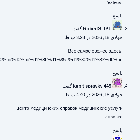
https://archeagewiki.ru/%d0%a1%d0%bf%d0%b8%d1%81%d