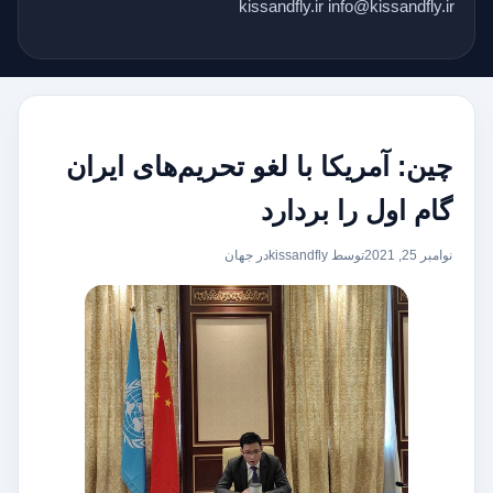
kissandfly.ir info@kissandfly.ir
چین: آمریکا با لغو تحریم‌های ایران
گام اول را بردارد
نوامبر 25, 2021
توسط kissandfly
در
جهان