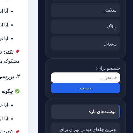
سلامتی
آیا ا
آیا ا
وبلاگ
آیا ن
رپورتاژ
نکته:
خب
مشکوک منت
جستجو برای:
۲. بررسی منبع اصلی و استنادها
چگونه م
آیا خ
نوشته‌های تازه
آیا ل
بهترین جاهای دیدنی تهران برای
نکته:
اگ