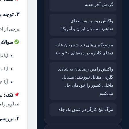
گردش آخر هفته
۳. توجه به جزئیات خبر (تاریخ، مکان و زمان)
واکنش روسیه به امضای
تفاهم‌نامه میان ایران و آمریکا
برخی از اخ
سوالاتی
موضع‌گیری‌های تند شجریان علیه
فضای کاباره در دهه‌های ۴۰ و ۵۰
آیا 
آیا 
واکنش رامین رضاییان به شادی
گلزنی مقابل نیوزیلند؛ مسائل
آیا 
داخلی کشور را خودمان حل
می‌کنیم
نکته:
بر
تصاویر را ب
مرگ تلخ کارگر در عمق یک چاه
۴. بررسی تیتر و سبک نگارش خبر