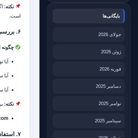
نکته:
اگ
است.
بایگانی‌ها
۶. بررسی نویسنده و سایت منتشرکننده
جولای 2026
چگونه ا
ژوئن 2026
آیا 
فوریه 2026
آیا 
دسامبر 2025
آیا 
نوامبر 2025
نکته:
برخ
com
سپتامبر 2025
۷. استفاده از ابزارهای تشخیص اخبار جعلی
جولای 2025