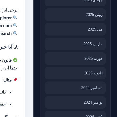
برخی ابزاره
ژوئن 2025
plorer
s.com
می 2025
Search
مارس 2025
۸. آیا خبر خیلی عجیب به نظر می‌رسد؟
فوریه 2025
قانون ط
حتماً آن را
ژانویه 2025
مثال:
دسامبر 2024
“دانشمن
نوامبر 2024
“حقیق
اکتبر 2024