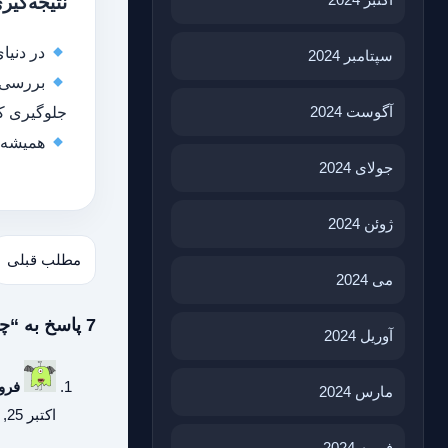
نتیجه‌گیر
در دنیا
سپتامبر 2024
بررسی من
آگوست 2024
جلوگیری کن
همیشه ق
جولای 2024
ژوئن 2024
مطلب قبلی
می 2024
7 پاسخ به “چگونه یک خبر معتبر را از اخبار جعلی تشخیص دهیم؟”
آوریل 2024
فرو
مارس 2024
اکتبر 25, 2025 در 11:00 ق.ظ
فوریه 2024