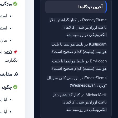
ویژگی‌ه
آخرین دیدگاه‌ها
استف
RodneyPlume
در
کنار گذاشتن دلار
باعث ارزان‌تر شدن کالاهای
استف
الکترونیکی در روسیه شد
بیان 
Kurtiscam
در
بلیط هواپیما یا بلیت
هواپیما (بیلیت) کدام صحیح است؟!
نکته:
اخ
بگذارید.
Emiliogen
در
بلیط هواپیما یا بلیت
هواپیما (بیلیت) کدام صحیح است؟!
۵. مقایسه با منابع خبری معتبر دیگر
ErnestSlems
در
بررسی کلی سریال
“ونزدی” (Wednesday)
چگونه 
MichaelActit
در
کنار گذاشتن دلار
آیا ا
باعث ارزان‌تر شدن کالاهای
الکترونیکی در روسیه شد
آیا م