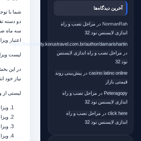
آخرین دیدگاه‌ها
شما با توج
دو دسته تق
NormanRah
در
مراحل نصب و راه
اندازی لایسنس نود 32
اعتبار ویز
https://hospitality.korustravel.com.br/author/damarishartin/
در
مراحل نصب و راه اندازی لایسنس
لیست ویزاه
نود 32
در این بخش
casino latino online
در
پیش‌بینی روند
نیاز خود ان
قیمتی بازار
لیستی از و
Peteragopy
در
مراحل نصب و راه
اندازی لایسنس نود 32
ویزا
click here
در
مراحل نصب و راه
ویزا
اندازی لایسنس نود 32
ویزا
ویزا