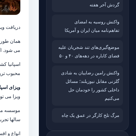
گردش آخر هفته
واکنش روسیه به امضای
دریافت ویز
تفاهم‌نامه میان ایران و آمریکا
همان طور 
موضع‌گیری‌های تند شجریان علیه
می شود. اگ
فضای کاباره در دهه‌های ۴۰ و ۵۰
اسپانیا کشو
واکنش رامین رضاییان به شادی
محبوب ترین
گلزنی مقابل نیوزیلند؛ مسائل
ویزای اسپان
داخلی کشور را خودمان حل
ویزا می ت
می‌کنیم
موسسه مهاج
مرگ تلخ کارگر در عمق یک چاه
سالها تجرب
انواع و اقس