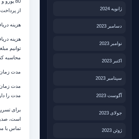
ژانویه 2024
از پرداخت ه
هزینه دریا
دسامبر 2023
هزینه دریا
نوامبر 2023
توانیم مبل
محاسبه کنی
اکتبر 2023
مدت زمان ا
سپتامبر 2023
مدت زمان ص
مدت را دارید، ممک
آگوست 2023
برای تسریع
جولای 2023
است، صدور ویزا برای شما 30 یا حتی 60 روز کا
تماس با مش
ژوئن 2023