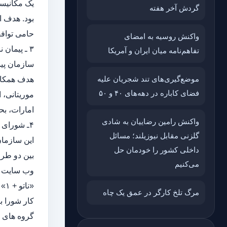
گردش آخر هفته
بود. هدف ا
حامی توافق
واکنش روسیه به امضای
۳ ـ پیمان ناتو
تفاهم‌نامه میان ایران و آمریکا
موضع‌گیری‌های تند شجریان علیه
هدف همکاری
فضای کاباره در دهه‌های ۴۰ و ۵۰
موریتانی، 
امارات، بح
واکنش رامین رضاییان به شادی
۴ـ شورای ناتو-روسیه(NRC) :
گلزنی مقابل نیوزیلند؛ مسائل
داخلی کشور را خودمان حل
می‌کنیم
وب سایت ش
«ناتو + ۱» است.
مرگ تلخ کارگر در عمق یک چاه
گروه های ک