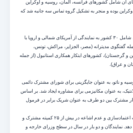
د که در ژوئن ۲۰۱۴ راه اندازی شد و اعضای آن شامل کشورهای فرانسه، آلمان، روسیه و اوکراین
اوکراین بوده و منجر به تشکیل گروه تماس سه جانبه شد که
سازمان پیمان آتلانتیک شمالی، یک ائتلاف سیاسی-نظامی به رهبری ایالات متحده، شامل ۳۰ کشور به نمایندگی از آمریکای شمالی و اروپا با
له گفتگوی مدیترانه (مصر، الجزایر، مراکش، تونس،
ن و گرجستان)، کشورهای ابتکار همکاری استانبول (از جمله
ان و عراق).
فدراسیون روسیه و ناتو، به عنوان جایگزینی برای شورای مشترک دائمی
روسیه – آتلانتیک، به عنوان مکانیزمی برای مشاوره ایجاد شد. بر اساس
ار مشترک بین دو طرف به عنوان شریک برابر در فرمول
کار شورا بر نگرانی های امنیتی هر دو طرف، به ویژه مبارزه با تروریسم، اقدامات اعتمادسازی و عدم اشاعه در بیش از ۲۵ کمیته مشترک و
. نمایندگان و دو بار در سال در سطح وزرای خارجه و