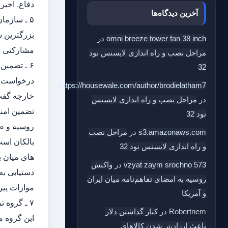
دفاع. اخیر
آخرین دیدگاه‌ها
۵ ـ سازمان امنیت و همکاری اروپا:
omni breeze tower fan 38 inch
در
مشارکتی با
مراحل نصب و راه اندازی لایسنس نود
۶ ـ تضمین های امنیتی :
32
https://housewale.com/author/brodielatham7/
خارجه گفت 
در
مراحل نصب و راه اندازی لایسنس
تضمین امنی
نود 32
روسیه و ضم
s3.amazonaws.com
در
مراحل نصب
و راه اندازی لایسنس نود 32
های میان ب
vzyat zaym srochno 573
در
واکنش
دستیابی به
روسیه به امضای تفاهم‌نامه میان ایران
موازات پیر
و آمریکا
۷ ـ گروه تماس سه گانه (TCG):
Robertnem
در
کنار گذاشتن دلار
این گروه م
باعث ارزان‌تر شدن کالاهای