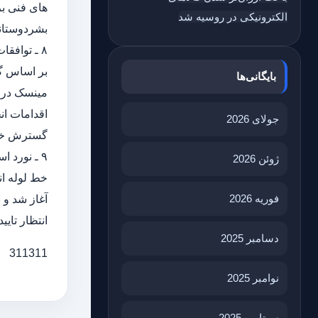
الکترونیکی در روسیه شد
بشردوستانه
۸ ـ توافقات مینسک :
بر اساس گز
بایگانی‌ها
مینسک در سپتامبر ۲۰۱۴ (مینسک ۱) و بسته ای از
اقدامات ان
جولای 2026
گسترش خود
۹ ـ نورد استریم ۲ :
ژوئن 2026
فوریه 2026
انتظار تایید
دسامبر 2025
311311
نوامبر 2025
سپتامبر 2025