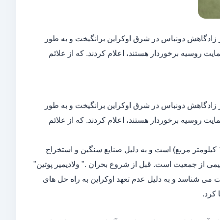
 "در فوریه ۲۰۱۴ خشم وفاداران او را در زادگاهش دونباس در شرق اوکراین برانگیخت و به طور
ی خلقی" دونتسک (DPR) "و "لوهانسک "(LPR) را که از حمایت روسیه برخوردار هستند، اعلام کردند. که از علائم
 "در فوریه ۲۰۱۴ خشم وفاداران او را در زادگاهش دونباس در شرق اوکراین برانگیخت و به طور
ی خلقی" دونتسک (DPR) "و "لوهانسک "(LPR) را که از حمایت روسیه برخوردار هستند، اعلام کردند. که از علائم
بنا به نوشته نشریه" گاردین " مساحت این دو شهر ۶۵۰۰ مایل مربع (تقریبا ۱۶۸۳۵ کیلومتر مربع) است و به دلیل صنایع سنگین و استخراج
کنند که کمتر از نیمی از جمعیت است. قبل از شروع بحران ." ولادیمیر پوتین"
ا به رسمیت می شناسد و به دلیل عدم تعهد اوکراین به راه حل های
 کرد.