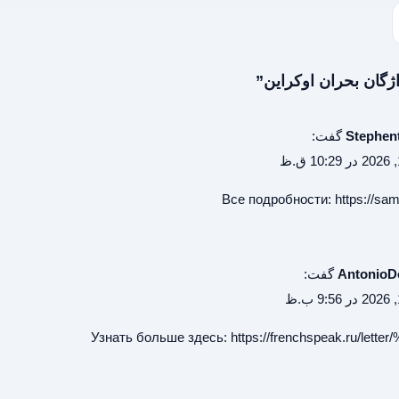
Stephen
گفت:
Все подробности:
https://sam
Antonio
گفت:
Узнать больше здесь:
https://frenchspeak.ru/lett