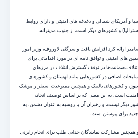
طقه ای در جهان، متشکل از ۵۷ کشور از اروپا، آسیا و آمریکای شمالی و دغدغه های امنیتی و دارای روابط
سترالیا) و کشورهای دیگر است. از جنوب مدیترانه.
ت های روسیه برای تضمین های امنیتی کتبی در دو پیشنهادی که در ۱۵ دسامبر ارائه کرد افزایش یافت و سرگئی لاوروف، وزیر امور
ین های امنیتی و توافق نامه ای در مورد اقداماتی برای
ائتلاف.ضمانت‌ها در توقف گسترش ائتلاف در مرزهای
ا تسلیحات اضافی در کشورهایی مانند لهستان و کشورهای
به گزارش ای بی سی نیوز، و کشورهای بالتیک و همچنین ممنوعیت استقرار موشک
ی امنیت است، به این معنی که بر اساس توصیف اتحاد،
ر دیگر نیست. و رهبران آن با روسیه به عنوان دشمن، به
جدید برای پیوستن است.
و همچنین مشارکت نمایندگان جدایی طلب برای انجام رایزنی