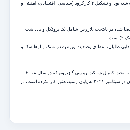
های فنی برای طرح صلح در منطقه دونباس که منجر به امضای توافقنامه مینسک شد، بود. و تشکیل ۴ کارگروه (سیاسی، اقتصادی، امنیتی و
ضا شده در پایتخت بلاروس شامل یک پروتکل و یادداشت
جدایی طلبان، اعطای وضعیت ویژه به دونتسک و لوهانسک و
خط لوله انتقال گاز از روسیه به آلمان از طریق دریای بالتیک به طول ۱۲۳۰ کیلومتر تحت کنترل شرکت روسی گازپروم که در سال ۲۰۱۸
آغاز شد و با وجود تحریم های آمریکا علیه شرکت های مشارکت کننده در اجرای آن در سپتامبر ۲۰۲۱ به پایان رسید. هنوز کار نکرده است، در