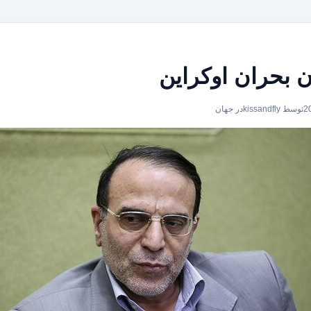
ن بحران اوکراین
توسط kissandfly
در
جهان