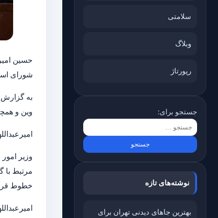
سلامتی
وبلاگ
رپورتاژ
شورای اسل
به گزارش 
جستجو برای:
وین و همچن
امیرعبدالل
وزیر امور
مرتبط با گ
نوشته‌های تازه
خطوط قرمز 
امیرعبدالل
بهترین جاهای دیدنی تهران برای