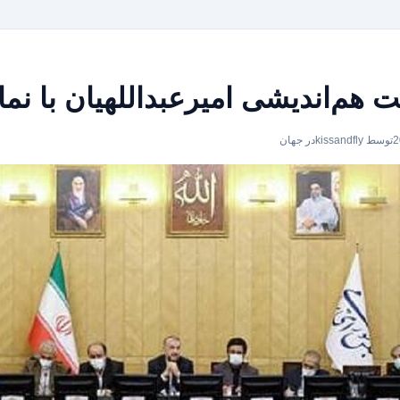
هم‌اندیشی امیرعبداللهیان با نم
توسط kissandfly
در
جهان