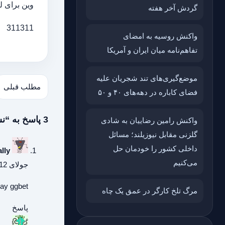
وین برای لغ
گردش آخر هفته
311311
واکنش روسیه به امضای
تفاهم‌نامه میان ایران و آمریکا
موضع‌گیری‌های تند شجریان علیه
مطلب قبلی
فضای کاباره در دهه‌های ۴۰ و ۵۰
3 پاسخ به “نشست هم‌اندیشی امیرعبداللهیان با نمایندگان مجلس”
واکنش رامین رضاییان به شادی
گلزنی مقابل نیوزیلند؛ مسائل
داخلی کشور را خودمان حل
lly
می‌کنیم
جولای 12, 2026 در 12:48 ب.ظ
day
ggbet
مرگ تلخ کارگر در عمق یک چاه
پاسخ