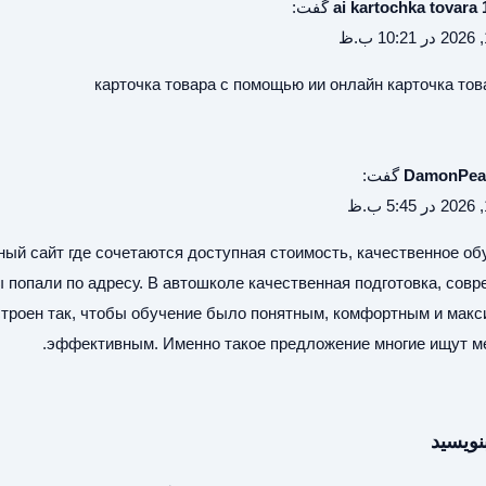
ai kartochka tovara 
گفت:
карточка товара с помощью ии
онлайн карточка тов
DamonPe
گفت:
ный сайт
где сочетаются доступная стоимость, качественное об
ы попали по адресу. В автошколе качественная подготовка, сов
троен так, чтобы обучение было понятным, комфортным и мак
эффективным. Именно такое предложение многие ищут м
نویسید