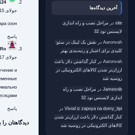
124
آخرین دیدگاه‌ها
جولای 15, 2026 در 10:21 ب.ظ
site
در
مراحل نصب و راه اندازی
ара озон
لایسنس نود 32
پاسخ
Aaronvah
در
نقش بک‌ لینک در سئو:
aRo
کلیدی برای اعتبار و رتبه‌بندی بهتر
جولای 17, 2026 در 5:45 ب.ظ
Aaronvah
در
کنار گذاشتن دلار باعث
ارزان‌تر شدن کالاهای الکترونیکی در
учение и
روسیه شد
ременные
симально
Jamesnib
در
مراحل نصب و راه
есяцами.
اندازی لایسنس نود 32
پاسخ
Vivod iz zapoya na domy_tipi
در
کنار گذاشتن دلار باعث ارزان‌تر شدن
دیدگاهتان را ب
کالاهای الکترونیکی در روسیه شد