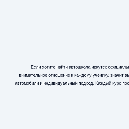
Если хотите найти
автошкола иркутск официаль
внимательное отношение к каждому ученику, значит в
автомобили и индивидуальный подход. Каждый курс пос