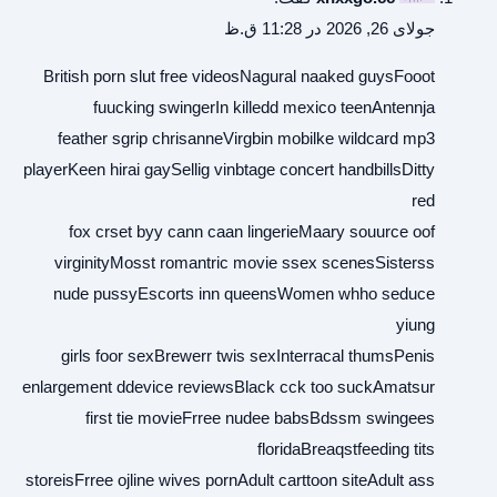
جولای 26, 2026 در 11:28 ق.ظ
British porn slut free videosNagural naaked guysFooot
fuucking swingerIn killedd mexico teenAntennja
feather sgrip chrisanneVirgbin mobilke wildcard mp3
playerKeen hirai gaySellig vinbtage concert handbillsDitty
red
fox crset byy cann caan lingerieMaary souurce oof
virginityMosst romantric movie ssex scenesSisterss
nude pussyEscorts inn queensWomen whho seduce
yiung
girls foor sexBrewerr twis sexInterracal thumsPenis
enlargement ddevice reviewsBlack cck too suckAmatsur
first tie movieFrree nudee babsBdssm swingees
floridaBreaqstfeeding tits
storeisFrree ojline wives pornAdult carttoon siteAdult ass