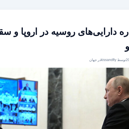
توسط kissandfly
در
جهان