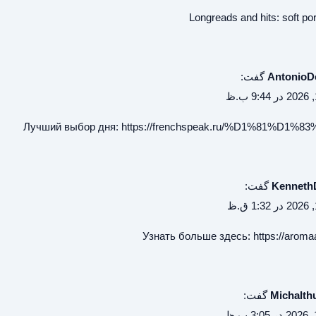
Longreads and hits:
soft po
Antonio
گفت:
Лучший выбор дня:
https://frenchspeak.ru/%D1%81%D1%8
Kenneth
گفت:
Узнать больше здесь:
https://arom
Michalth
گفت: