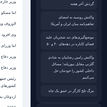
وزیر خارجه
گردش آخر هفته
اما مسکو ا
واکنش روسیه به امضای
لاوروف وزی
تفاهم‌نامه میان ایران و آمریکا
وی افزود 
موضع‌گیری‌های تند شجریان علیه
فضای کاباره در دهه‌های ۴۰ و ۵۰
اما وزرای 
وزیر دفاع ا
واکنش رامین رضاییان به شادی
گلزنی مقابل نیوزیلند؛ مسائل
وزیر دفاع 
داخلی کشور را خودمان حل
می‌کنیم
رئیس جمهور
کشورهای نا
مرگ تلخ کارگر در عمق یک چاه
اردوغان ب