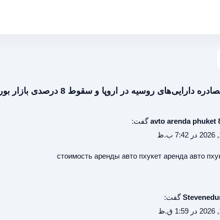
avto arenda phuket 
گفت:
стоимость аренды авто пхукет
аренда авто пху
Stevened
گفت: