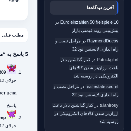
5656
آخرین دیدگاه‌ها
10 Euro einzahlen 50 freispiele
در
پیش‌بینی روند قیمتی بازار
مطلب قبلی
RaymondDuesy
در
مراحل نصب و
راه اندازی لایسنس نود 32
5 پاسخ به “مصادره دارایی‌های روسیه در اروپا و سقوط 8 درصدی بازار بورس مسکو”
Patrickglurf
در
کنار گذاشتن دلار
باعث ارزان‌تر شدن کالاهای
889
الکترونیکی در روسیه شد
جولای 12, 2026 در 7:42 ب.ظ
real estate secret
در
مراحل نصب و
кет цена
راه اندازی لایسنس نود 32
tulahIrosy
در
کنار گذاشتن دلار باعث
پاسخ
ارزان‌تر شدن کالاهای الکترونیکی در
ump
روسیه شد
جولای 17, 2026 در 1:59 ق.ظ