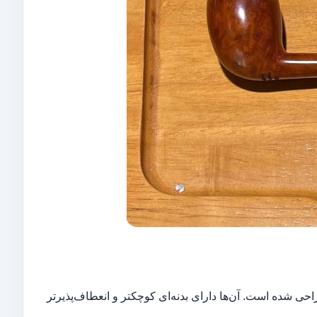
یگار پیچ برای سیگارهای کوتاهتر و نازکتر مانند سیگاریلو (Cigarillo) طراحی شده است. آن‌ها دارای بدنه‌ای کوچکتر و انعطاف‌پذیرتر