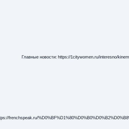
Главные новости:
https://1citywomen.ru/interesno/kine
ttps://frenchspeak.ru/%D0%BF%D1%80%D0%B0%D0%B2%