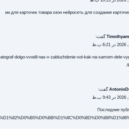
ии для карточек товара озон
нейросеть для создания карточе
Timothyam
گفت:
matograf-dolgo-vvodil-nas-v-zabluzhdenie-vot-kak-na-samom-dele-vy
Antonio
گفت:
Последние пуб
D0%B8%D1%82%D0%B5%D0%BB%D1%8C%D0%BD%D0%B8%D1%86