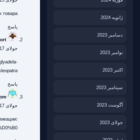
к товара
ژانویه 2024
پاسخ
دسامبر 2023
ort
جولای 17, 2026 در 6:21 ب.ظ
نوامبر 2023
glyadela-
اکتبر 2023
kleopatra/
پاسخ
سپتامبر 2023
Dom
آگوست 2023
جولای 17, 2026 در 9:43 ب.ظ
ликации:
جولای 2023
%D0%B0
ژوئن 2023