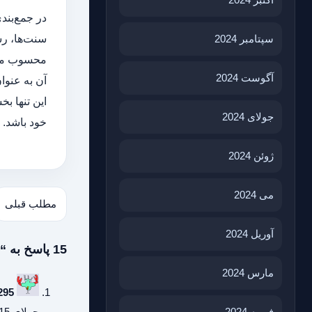
در جمع‌بند
سپتامبر 2024
سنت‌ها، رس
محسوب می‌ش
آگوست 2024
آن به عنوا
این تنها ب
جولای 2024
خود باشد. 
ژوئن 2024
می 2024
مطلب قبلی
آوریل 2024
15 پاسخ به “فرهنگ و رسومات مربوط به پیپ و سیگار پیچ در سراسر جهان”
مارس 2024
295
جولای 15, 2026 در 10:13 ب.ظ
فوریه 2024