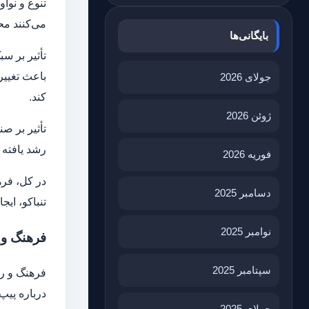
تنوع و نوآ
می‌کنند مح
بایگانی‌ها
تأثیر بر س
باعث تغییر
جولای 2026
کند.
ژوئن 2026
تأثیر بر صن
رشد یافته 
فوریه 2026
در کل، فره
دسامبر 2025
تنباکو، ای
نوامبر 2025
فرهنگ و 
سپتامبر 2025
فرهنگ و رس
درباره پیپ
جولای 2025