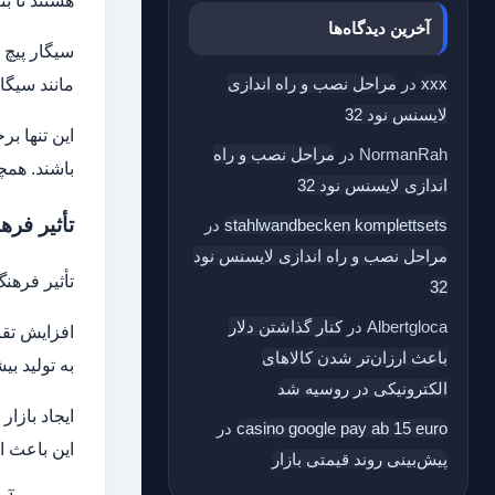
هستند تا ب
آخرین دیدگاه‌ها
xxx
در
مراحل نصب و راه اندازی
مانند سیگا
لایسنس نود 32
این تنها ب
NormanRah
در
مراحل نصب و راه
باشند. همچ
اندازی لایسنس نود 32
تأثیر فره
stahlwandbecken komplettsets
در
مراحل نصب و راه اندازی لایسنس نود
تأثیر فرهن
32
Albertgloca
در
کنار گذاشتن دلار
افزایش تقاض
باعث ارزان‌تر شدن کالاهای
به تولید بی
الکترونیکی در روسیه شد
ایجاد بازا
casino google pay ab 15 euro
در
این باعث ا
پیش‌بینی روند قیمتی بازار