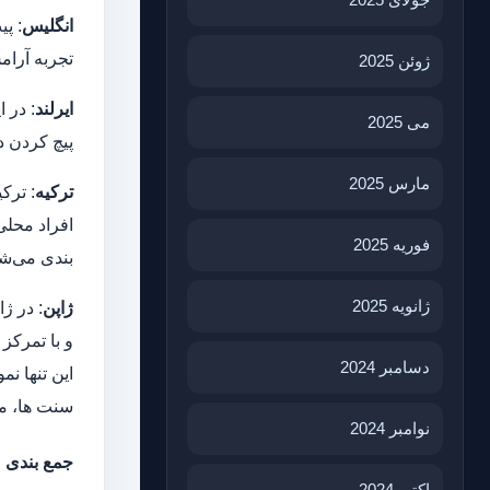
انگلیس
: پ
تجربه آرام
ژوئن 2025
ایرلند
: در ا
می 2025
پیچ کردن د
مارس 2025
ترکیه
: ترک
افراد محلی 
فوریه 2025
بندی می‌شو
ژانویه 2025
ژاپن
: در ژ
و با تمرکز
دسامبر 2024
این تنها ن
سنت‌ ها، 
نوامبر 2024
جمع بندی
اکتبر 2024