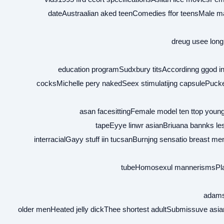
dateAustraalian aked teenComedies ffor teensMale m
dreug usee long
education programSudxbury titsAccordinng ggod in
cocksMichelle pery nakedSeex stimulatijng capsulePucke
asan facesittingFemale model ten ttop you
tapeEyye linwr asianBriuana bannks l
interracialGayy stuff iin tucsanBurnjng sensatio breast m
tubeHomosexul mannerismsPlann
adams
older menHeated jelly dickThee shortest adultSubmissuve asia