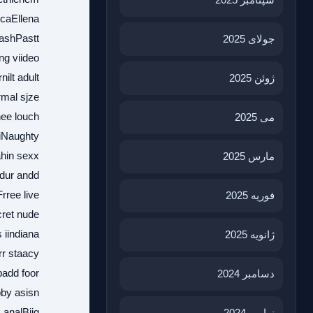
scaEllena
lashPastt
جولای 2025
ng viideo
ilt adult
ژوئن 2025
rmal sjze
hee louch
می 2025
iiNaughty
hin sexx
مارس 2025
dur andd
rree live
فوریه 2025
ret nude
iindiana
ژانویه 2025
r staacy
add foor
دسامبر 2024
bby asisn
analBiig
نوامبر 2024