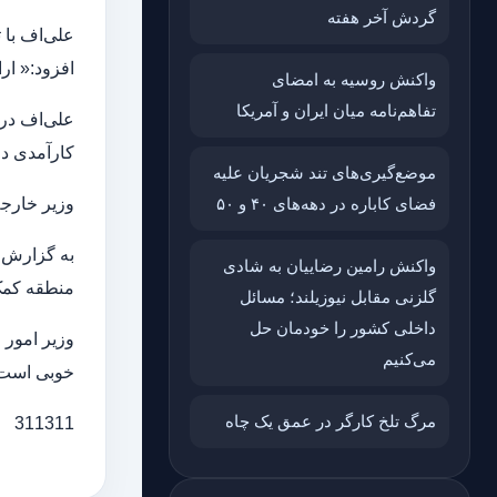
گردش آخر هفته
علی‌اف با 
افزود:« اراضی آزاد شده دا
واکنش روسیه به امضای
تفاهم‌نامه میان ایران و آمریکا
کارآمدی د
موضع‌گیری‌های تند شجریان علیه
فضای کاباره در دهه‌های ۴۰ و ۵۰
وزیر خارجه
به گزارش خ
واکنش رامین رضاییان به شادی
منطقه کمک
گلزنی مقابل نیوزیلند؛ مسائل
داخلی کشور را خودمان حل
وزیر امور خ
می‌کنیم
خوبی است و
مرگ تلخ کارگر در عمق یک چاه
311311