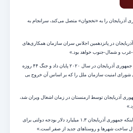
 آذربایجان را به «نخجوان» متصل می‌کند، سرانجام به
 آذربایجان در پانزدهمین اجلاس سران سازمان همکاری‌های
غرب و شمال-جنوب خواهد بود.»
علی‌اف در ادامه گفت جمهوری آذربایجان به اشغال ۳۰ ساله ارمنستان بر اراضی جمهوری آذربایجان در سال ۲۰۲۰ پایان داد و جنگ ۴۴ روزه
 شورای امنیت سازمان ملل را که بر اساس آن خروج بی
جمهوری آذربایجان توسط ارمنستان در زمان اشغال ویران شد،
د.»
وی گفت ۶۵ مسجد از ۶۷ مسجد در این اراضی تخریب شده است.علی‌اف با بیان اینکه جمهوری آذربایجان ۱.۳ میلیارد دلار بودجه دولتی برای
ر حال ساخت شهرها و روستاهای جدید از صفر است.»