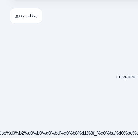
مطلب بعدی
создание 
d0%be%d0%b2%d0%b0%d0%bd%d0%b8%d1%8f_%d0%ba%d0%be