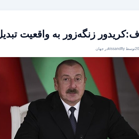
ف:کریدور زنگه‌زور به واقعیت تبدی
توسط kissandfly
در
جهان