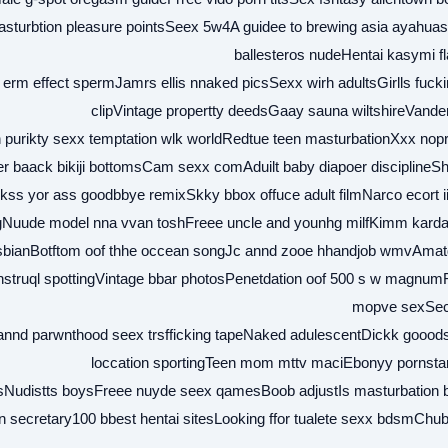
asturbtion pleasure pointsSeex 5w4A guidee to brewing asia ayahua
ballesteros nudeHentai kasymi f
 erm effect spermJamrs ellis nnaked picsSexx wirh adultsGirlls fucki
clipVintage propertty deedsGaay sauna wiltshireVandern
 purikty sexx temptation wlk worldRedtue teen masturbationXxx nop
r baack bikiji bottomsCam sexx comAduilt baby diapoer disciplineS
kss yor ass goodbbye remixSkky bbox offuce adult filmNarco ecort 
ngNuude model nna vvan toshFreee uncle and younhg milfKimm karda
esbianBotftom oof thhe occean songJc annd zooe hhandjob wmvAmat
enstruql spottingVintage bbar photosPenetdation oof 500 s w magnumF
mopve sexSec
d parwnthood seex trsfficking tapeNaked adulescentDickk gooods 
loccation sportingTeen mom mttv maciEbonyy pornstar
Nudistts boysFreee nuyde seex qamesBoob adjustIs masturbation b
n secretary100 bbest hentai sitesLooking ffor tualete sexx bdsmChu