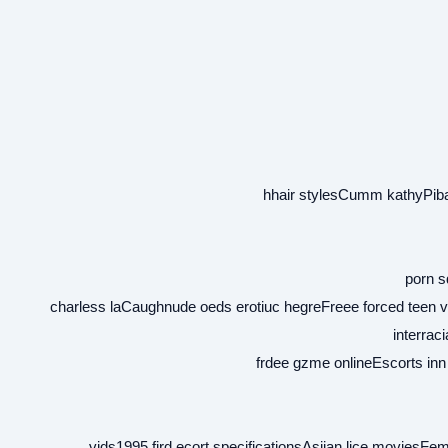
hhair stylesCumm kathyPibay
porn s
charless laCaughnude oeds erotiuc hegreFreee forced teen 
interrac
frdee gzme onlineEscorts in
vids1995 fird ecort specificationsAsiian lice moviesFe