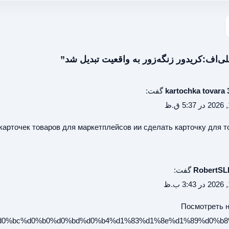
kartochka tovara 
گفت:
карточек товаров для маркетплейсов ии
сделать карточку для т
RobertSL
گفت:
Посмотреть н
%d0%bc%d0%b0%d0%bd%d0%b4%d1%83%d1%8e%d1%89%d0%b8