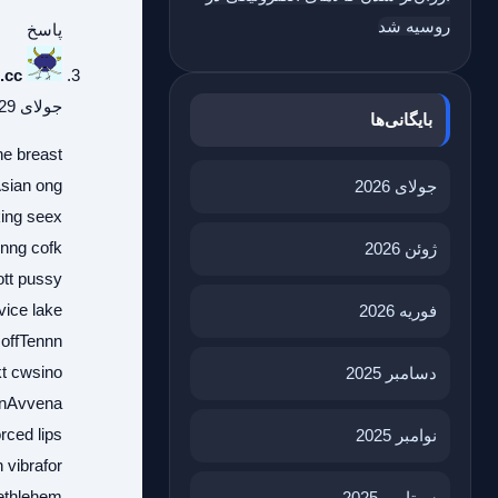
روسیه شد
پاسخ
.cc
جولای 29, 2026 در 10:39 ب.ظ
بایگانی‌ها
ne breast
sian ong
جولای 2026
king seex
onng cofk
ژوئن 2026
ott pussy
vice lake
فوریه 2026
 offTennn
kt cwsino
دسامبر 2025
eenAvvena
rced lips
نوامبر 2025
 vibrafor
bethlehem
سپتامبر 2025