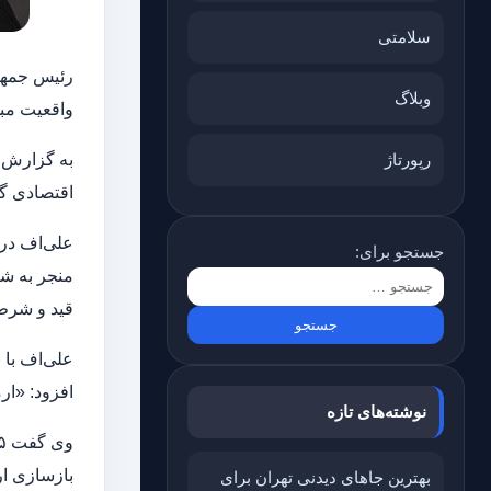
سلامتی
رئیس جمهور
وبلاگ
واقعیت مب
رپورتاژ
به گزارش خ
اقتصادی گ
جستجو برای:
منجر به ش
قید و شرط 
علی‌اف با 
افزود: «ارم
نوشته‌های تازه
بازسازی ار
بهترین جاهای دیدنی تهران برای