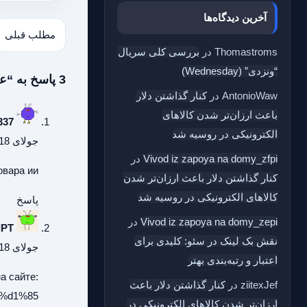
آخرین دیدگاه‌ها
مطلب قبلی
Thomastroms
در
بررسی کلی سریال
“ونزدی” (Wednesday)
3 پاسخ به “علی‌اف:کریدور زنگه‌زور به واقعیت تبدیل شد”
AntonioWaw
در
کنار گذاشتن دلار
باعث ارزان‌تر شدن کالاهای
337
الکترونیکی در روسیه شد
جولای 18, 2026 در 5:37 ق.ظ
Vivod iz zapoya na domy_zfpi
در
овара ии
کنار گذاشتن دلار باعث ارزان‌تر شدن
کالاهای الکترونیکی در روسیه شد
پاسخ
Vivod iz zapoya na domy_zepi
در
IPT
نقش بک‌ لینک در سئو: کلیدی برای
جولای 18, 2026 در 3:43 ب.ظ
اعتبار و رتبه‌بندی بهتر
а сайте:
ziitexJef
در
کنار گذاشتن دلار باعث
%d1%85/
ارزان‌تر شدن کالاهای الکترونیکی در