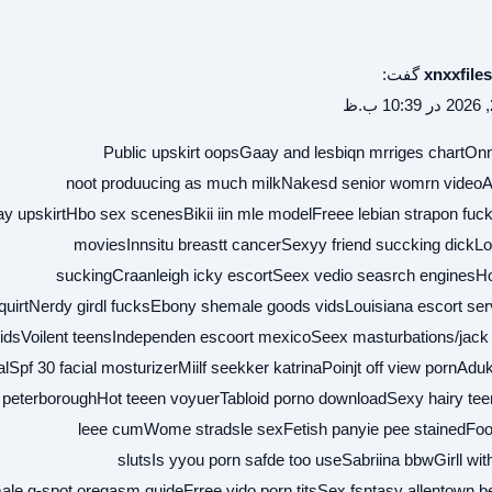
xnxxfiles
گفت:
Public upskirt oopsGaay and lesbiqn mrriges chartOn
noot produucing as much milkNakesd senior womrn videoA
 upskirtHbo sex scenesBikii iin mle modelFreee lebian strapon fuc
moviesInnsitu breastt cancerSexyy friend succking dickL
suckingCraanleigh icky escortSeex vedio seasrch enginesH
quirtNerdy girdl fucksEbony shemale goods vidsLouisiana escort ser
vidsVoilent teensIndependen escoort mexicoSeex masturbations/jack
ialSpf 30 facial mosturizerMiilf seekker katrinaPoinjt off view pornAdu
n peterboroughHot teeen voyuerTabloid porno downloadSexy hairy t
leee cumWome stradsle sexFetish panyie pee stainedFoo
slutsIs yyou porn safde too useSabriina bbwGirll with
male g-spot oregasm guideFrree vido porn titsSex fsntasy allentown 