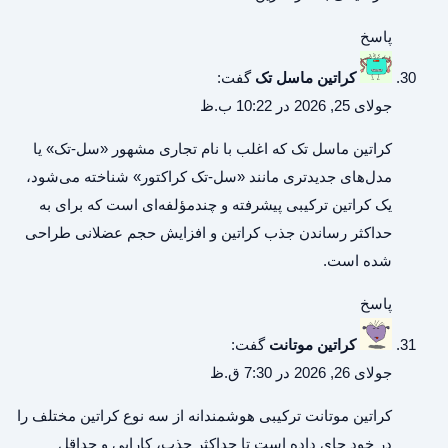
پاسخ
کراتین ماسل تک
گفت:
جولای 25, 2026 در 10:22 ب.ظ
کراتین ماسل تک
که اغلب با نام تجاری مشهور «سل-تک» یا
مدل‌های جدیدتری مانند «سل-تک کراکتور» شناخته می‌شود،
یک کراتین ترکیبی پیشرفته و چندمؤلفه‌ای است که برای به
حداکثر رساندن جذب کراتین و افزایش حجم عضلانی طراحی
شده است.
پاسخ
کراتین موتانت
گفت:
جولای 26, 2026 در 7:30 ق.ظ
کراتین موتانت
ترکیبی هوشمندانه از سه نوع کراتین مختلف را
در خود جای داده است تا حداکثر جذب، کارایی و حداقل