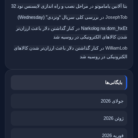
بتا آلانین یاماموتو
در
مراحل نصب و راه اندازی لایسنس نود 32
JosephTob
در
بررسی کلی سریال “ونزدی” (Wednesday)
Narkolog na dom_hxEt
در
کنار گذاشتن دلار باعث ارزان‌تر
شدن کالاهای الکترونیکی در روسیه شد
WilliamLob
در
کنار گذاشتن دلار باعث ارزان‌تر شدن کالاهای
الکترونیکی در روسیه شد
بایگانی‌ها
جولای 2026
ژوئن 2026
فوریه 2026