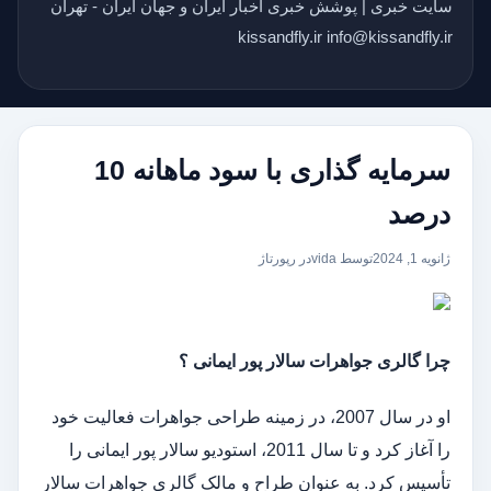
سایت خبری | پوشش خبری اخبار ایران و جهان ایران - تهران
kissandfly.ir info@kissandfly.ir
سرمایه گذاری با سود ماهانه 10
درصد
ژانویه 1, 2024
توسط vida
در
رپورتاژ
چرا گالری جواهرات سالار پور ایمانی ؟
او در سال 2007، در زمینه طراحی جواهرات فعالیت خود
را آغاز کرد و تا سال 2011، استودیو سالار پور ایمانی را
تأسیس کرد. به عنوان طراح و مالک گالری جواهرات سالار