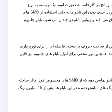
انچ در کارخانه، به صورت اتوماتیک و بسته به نوع
سفارش به صورت خطی و یا اریب بر روی چلنیوم و پلکسی گلاس جانمایی می گردد. شیک بودن این تابلو ها به دلیل استفاده از SMD های
ی افتد و زیبایی تابلو دو چندان می شود. تابلو چلنیوم
ل، پس از ساخت حروف برجسته، فاصله ای را برای نورپردازی
ینه و حروف می باشد. همچنین نور مخفی برای انواع تابلو های چلنیوم نیز قابل
تابلو فول کالر همان طور که از اسمش پیداست می تواند رنگ های بسیاری را در تابلو نمایش دهد که از SMD های مخصوص فول کالر ساخته
شده اند و به وسیله ریموت کنترل و منبع تغذیه مجزا قابل کنترل می باشد. تعداد رنگ های نمایش دهنده در این تابلو ها بیش از 15 میلیون رنگ