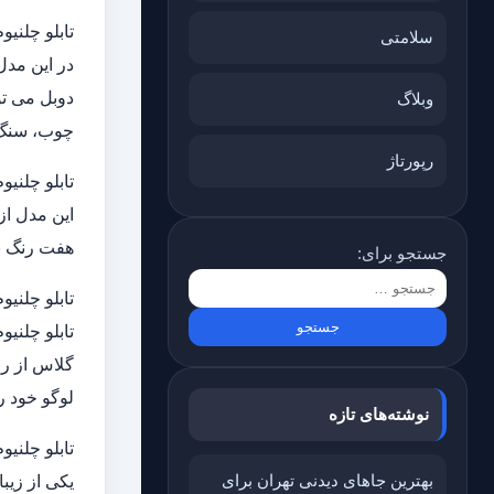
تابلو چلنی
سلامتی
در این مدل
دوبل می تو
وبلاگ
چوب، سنگ و
رپورتاژ
تابلو چلنیوم 7 رنگ یا B
هفت رنگ به نمایش
جستجو برای:
تابلو چلنی
تابلو چلنی
گلاس از رو
لوگو خود ر
نوشته‌های تازه
تابلو چلنیو
بهترین جاهای دیدنی تهران برای
یکی از زیبا