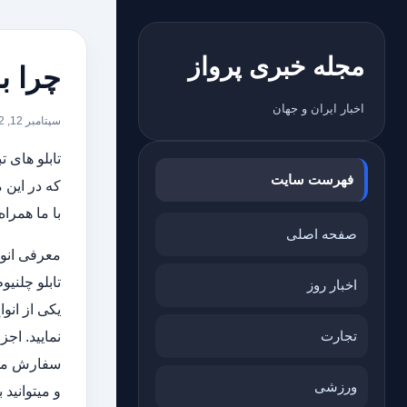
مجله خبری پرواز
چرا با
اخبار ایران و جهان
سپتامبر 12, 2022
تابلو های 
فهرست سایت
که در این م
با ما همراه
صفحه اصلی
معرفی انو
تابلو چلنیو
اخبار روز
یکی از انو
تجارت
نمایید. اج
سفارش می
ورزشی
و میتوانید