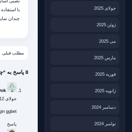
نصبی آسان
جولای 2025
با استفاده
چندان نمایی
ژوئن 2025
می 2025
مطلب قبلی
مارس 2025
8 پاسخ به “چرا باید تابلو تبلیغاتی بخریم”
فوریه 2025
Dok
ژانویه 2025
جولای 12, 2026 در 7:48 ب.ظ
دسامبر 2024
gin
ggbet
نوامبر 2024
پاسخ