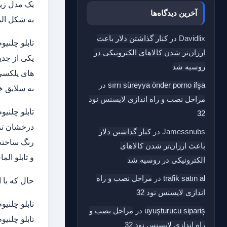
یک مدل زیب
آخرین دیدگاه‌ها
به شکل الم
Davidlix
در
کنار گذاشتن دلار باعث
تابلو چلنیو
ارزان‌تر شدن کالاهای الکترونیکی در
یکی از جدی
روسیه شد
sırrı süreyya önder porno ifşa
در
به سلایق خود از ا
مراحل نصب و راه اندازی لایسنس نود
تابلو چلنیو
32
Jamessnubs
در
کنار گذاشتن دلار
رنگ ساخته می شود و بی شک حدود 
باعث ارزان‌تر شدن کالاهای
و تابلو الم
الکترونیکی در روسیه شد
trafik satın al
در
مراحل نصب و راه
حال که با ا
اندازی لایسنس نود 32
تابلو چلنیو
uyuşturucu sipariş
در
مراحل نصب و
تابلو چلنیو
راه اندازی لایسنس نود 32