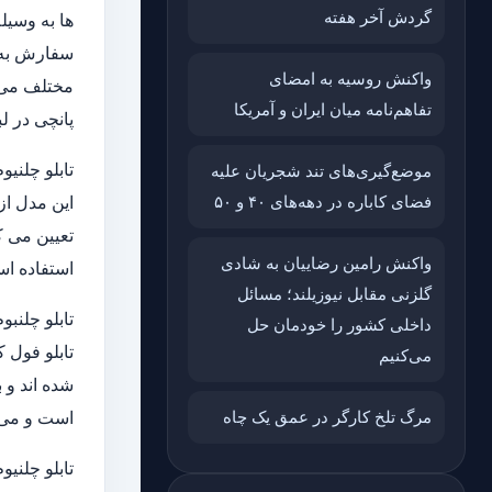
گردش آخر هفته
ها به وسیل
واکنش روسیه به امضای
مختلف می ب
تفاهم‌نامه میان ایران و آمریکا
پانچی در ل
تابلو چلنیو
موضع‌گیری‌های تند شجریان علیه
فضای کاباره در دهه‌های ۴۰ و ۵۰
این مدل از
واکنش رامین رضاییان به شادی
استفاده ا
گلزنی مقابل نیوزیلند؛ مسائل
تابلو چلنبو
داخلی کشور را خودمان حل
می‌کنیم
مرگ تلخ کارگر در عمق یک چاه
است و می ت
تابلو چلنیو