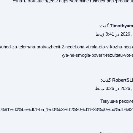
Узнать больше здесь:
https://aromline.ru/index.php?produc
Timothyam
گفت:
a/uhod-za-telom/na-protyazhenii-2-nedel-ona-vtirala-eto-v-kozhu-nog
ya-ne-smogla-poverit-rezultatu-vot-et
RobertSL
گفت:
Текущие реком
%b8%d1%81%d0%be%d0%ba_%d0%b3%d1%80%d1%83%d0%bd%d1%82