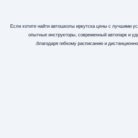
Если хотите найти
автошколы иркутска цены
с лучшими усл
опытные инструкторы, современный автопарк и уд
благодаря гибкому расписанию и дистанционно