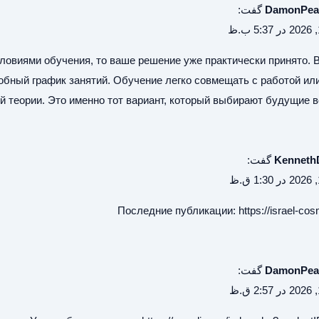
DamonPe
گفت:
овиями обучения, то ваше решение уже практически принято. 
обный график занятий. Обучение легко совмещать с работой ил
й теории. Это именно тот вариант, который выбирают будущие в
Kenneth
گفت:
Последние публикации:
https://israel-cos
DamonPe
گفت: