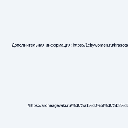
Дополнительная информация:
https://1citywomen.ru/krasot
https://archeagewiki.ru/%d0%a1%d0%bf%d0