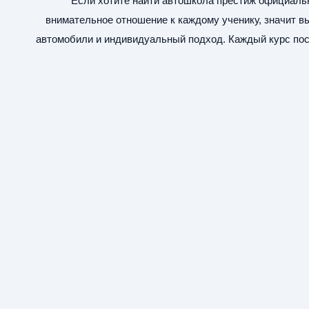
Если хотите найти
автошкола престиж официаль
внимательное отношение к каждому ученику, значит в
автомобили и индивидуальный подход. Каждый курс пос