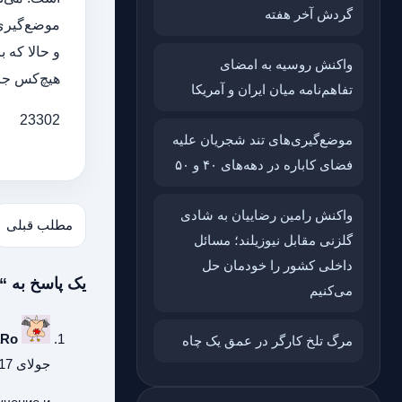
گردش آخر هفته
موضع‌گیری‌
و حالا که 
واکنش روسیه به امضای
هیچ‌کس جز 
تفاهم‌نامه میان ایران و آمریکا
23302
موضع‌گیری‌های تند شجریان علیه
فضای کاباره در دهه‌های ۴۰ و ۵۰
واکنش رامین رضاییان به شادی
مطلب قبلی
گلزنی مقابل نیوزیلند؛ مسائل
داخلی کشور را خودمان حل
یک پاسخ به “
می‌کنیم
aRo
مرگ تلخ کارگر در عمق یک چاه
جولای 17, 2026 در 5:56 ب.ظ