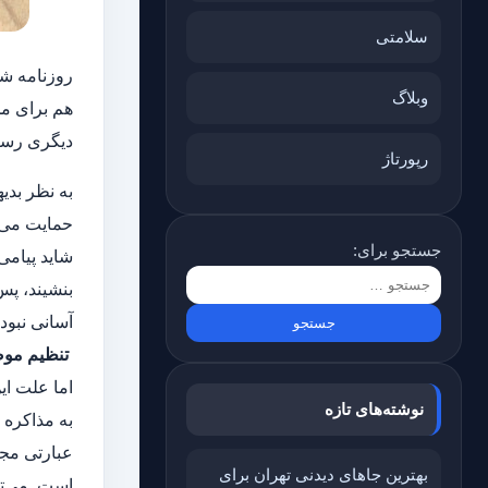
سلامتی
روزنامه شر
وبلاگ
هم برای مخ
دیگری رسید
رپورتاژ
به نظر بدی
حمایت می‌ر
جستجو برای:
شاید پیامی
بنشیند، پس
آسانی نبود
‌ تنظیم م
اما علت ای
نوشته‌های تازه
به مذاکره 
عبارتی مجب
بهترین جاهای دیدنی تهران برای
است. می‌ت