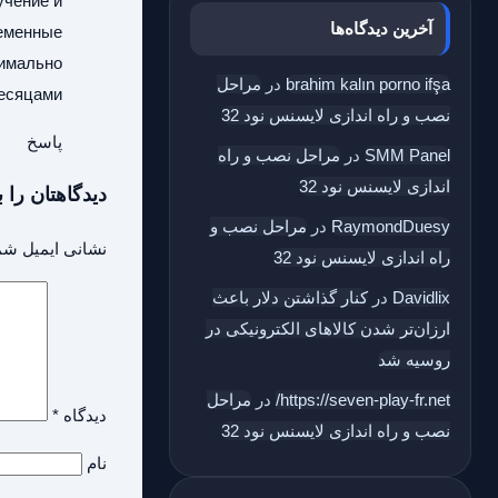
учение и
آخرین دیدگاه‌ها
ременные
симально
brahim kalın porno ifşa
در
مراحل
есяцами.
نصب و راه اندازی لایسنس نود 32
پاسخ
SMM Panel
در
مراحل نصب و راه
اندازی لایسنس نود 32
دیدگاهتان را ب
RaymondDuesy
در
مراحل نصب و
نشانی ایمیل شم
راه اندازی لایسنس نود 32
Davidlix
در
کنار گذاشتن دلار باعث
ارزان‌تر شدن کالاهای الکترونیکی در
روسیه شد
https://seven-play-fr.net/
در
مراحل
دیدگاه
*
نصب و راه اندازی لایسنس نود 32
نام