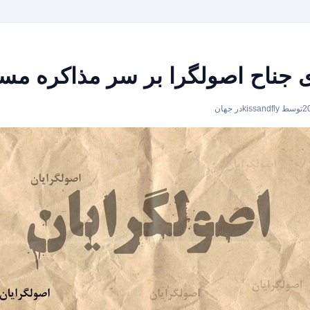
 جناح اصولگرا بر سر مذاکره م
توسط kissandfly
در
جهان