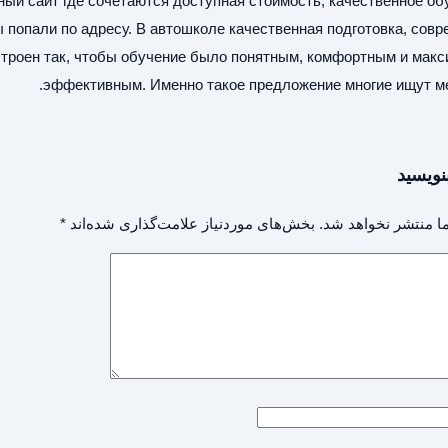
ный сайт
где сочетаются доступная стоимость, качественное об
ы попали по адресу. В автошколе качественная подготовка, сов
троен так, чтобы обучение было понятным, комфортным и мак
эффективным. Именно такое предложение многие ищут м
نویسید
ا منتشر نخواهد شد.
بخش‌های موردنیاز علامت‌گذاری شده‌اند
*