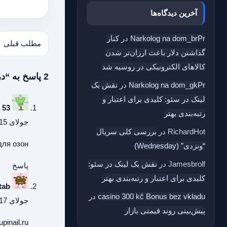
آخرین دیدگاه‌ها
Narkolog na dom_brPr
در
کنار
مطلب قبلی
گذاشتن دلار باعث ارزان‌تر شدن
کالاهای الکترونیکی در روسیه شد
2 پاسخ به “درخواست مقام سابق آمریکا به بایدن: به ایران فشار طاقت‌فرسا بیاور!”
Narkolog na dom_gkPr
در
نقش بک‌
لینک در سئو: کلیدی برای اعتبار و
 53
رتبه‌بندی بهتر
جولای 15, 2026 در 10:18 ب.ظ
RichardHot
در
بررسی کلی سریال
для озон
“ونزدی” (Wednesday)
Jamesbrolf
در
نقش بک‌ لینک در سئو:
پاسخ
کلیدی برای اعتبار و رتبه‌بندی بهتر
tab
casino 300 kč Bonus bez vkladu
در
جولای 17, 2026 در 10:16 ق.ظ
پیش‌بینی روند قیمتی بازار
upinail.ru