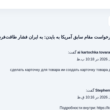
ai kartochka tovara
گفت:
сделать карточку для товара ии
создать карточку товара 
Stephen
گفت:
Подробности внутри:
https://k