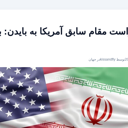
ست مقام سابق آمریکا به بایدن: ب
توسط kissandfly
در
جهان