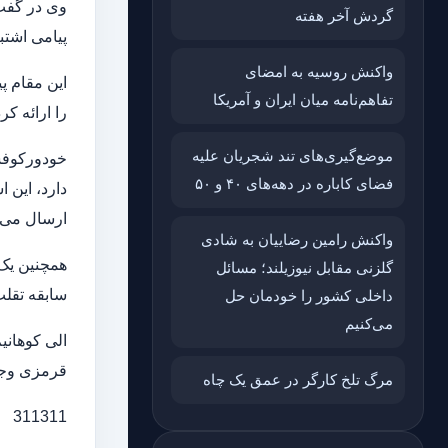
وی در گفت‌
گردش آخر هفته
پیامی اشتبا
واکنش روسیه به امضای
این مقام پ
تفاهم‌نامه میان ایران و آمریکا
را ارائه کر
موضع‌گیری‌های تند شجریان علیه
خودورکوفسک
فضای کاباره در دهه‌های ۴۰ و ۵۰
دارد، این 
ارسال می‌ک
واکنش رامین رضاییان به شادی
همچنین یک 
گلزنی مقابل نیوزیلند؛ مسائل
سابقه تقلب
داخلی کشور را خودمان حل
می‌کنیم
الی کوهانی
قرمزی وجود
مرگ تلخ کارگر در عمق یک چاه
311311