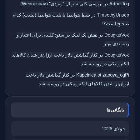
ArthurTog
در
بررسی کلی سریال “ونزدی” (Wednesday)
TimsothyUnsep
در
بلیط هواپیما یا بلیت هواپیما (بیلیت) کدام
صحیح است؟!
DouglasVok
در
نقش بک‌ لینک در سئو: کلیدی برای اعتبار و
رتبه‌بندی بهتر
DouglasVok
در
کنار گذاشتن دلار باعث ارزان‌تر شدن کالاهای
الکترونیکی در روسیه شد
Kapelnica ot zapoya_ogPi
در
کنار گذاشتن دلار باعث
ارزان‌تر شدن کالاهای الکترونیکی در روسیه شد
بایگانی‌ها
جولای 2026