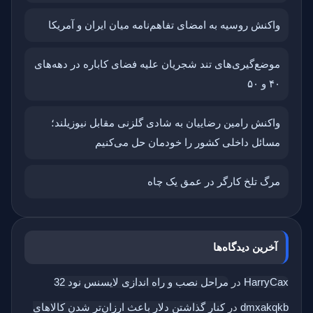
واکنش روسیه به امضای تفاهم‌نامه میان ایران و آمریکا
موضع‌گیری‌های تند شجریان علیه فضای کاباره در دهه‌های
۴۰ و ۵۰
واکنش رامین رضاییان به شادی گلزنی مقابل نیوزیلند؛
مسائل داخلی کشور را خودمان حل می‌کنیم
مرگ تلخ کارگر در عمق یک چاه
آخرین دیدگاه‌ها
HarryCax
در
مراحل نصب و راه اندازی لایسنس نود 32
dmxakqkb
در
کنار گذاشتن دلار باعث ارزان‌تر شدن کالاهای