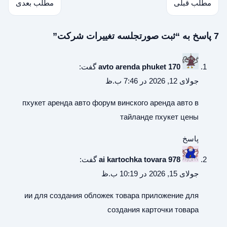
مطلب قبلی
مطلب بعدی
7 پاسخ به “ثبت صورتجلسه تغییرات شرکت”
avto arenda phuket 170
گفت:
جولای 12, 2026 در 7:46 ب.ظ
пхукет аренда авто форум винского
аренда авто в
тайланде пхукет цены
پاسخ
ai kartochka tovara 978
گفت:
جولای 15, 2026 در 10:19 ب.ظ
ии для создания обложек товара
приложение для
создания карточки товара