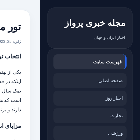
مجله خبری پرواز
تور م
اخبار ایران و جهان
ژانویه 25, 2023
انتخاب تور
فهرست سایت
یکی از بهت
صفحه اصلی
اینکه در ف
یمک سال کا
اخبار روز
است که همی
دارند و بر
تجارت
مزایای انت
ورزشی