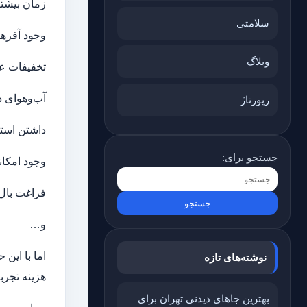
زمان بیشت
سلامتی
وجود آفره
وبلاگ
تخفیفات ع
آب‌وهوای د
رپورتاژ
داشتن است
جستجو برای:
وجود امکان
فراغت بال 
و…
نوشته‌های تازه
هزینه تجرب
بهترین جاهای دیدنی تهران برای