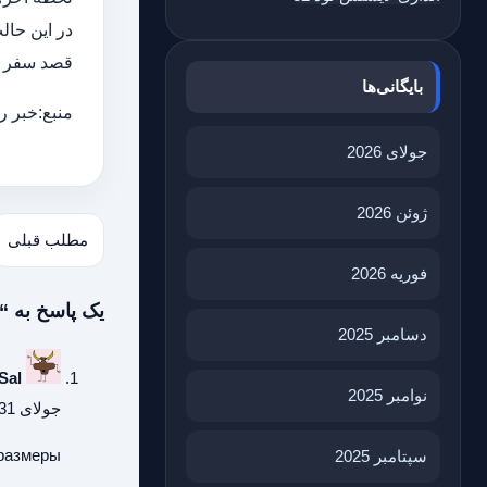
در این حال
قصد سفر به 
بایگانی‌ها
منبع:خبر ر
جولای 2026
ژوئن 2026
مطلب قبلی
فوریه 2026
یک پاسخ به “
دسامبر 2025
Sal
نوامبر 2025
جولای 31, 2026 در 1:03 ق.ظ
размеры
سپتامبر 2025