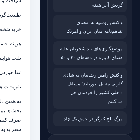
سیاحت و با
گردش آخر هفته
طبیعت‌گر
واکنش روسیه به امضای
خرید شخصی
تفاهم‌نامه میان ایران و آمریکا
هزینه اقام
موضع‌گیری‌های تند شجریان علیه
فضای کاباره در دهه‌های ۴۰ و ۵۰
بلیت هواپیم
غذا خوردن 
واکنش رامین رضاییان به شادی
گلزنی مقابل نیوزیلند؛ مسائل
تفریحات هی
داخلی کشور را خودمان حل
به همین دل
می‌کنیم
بخش‌ها بپر
مرگ تلخ کارگر در عمق یک چاه
صرف کنیم.
سفر به به ب