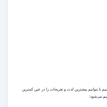
رای تورهای نوروز 1402، هم اقتصادی فکر کنیم تا بتوانیم بیشترین لذت و تقریحات را در عین کمترین
یم می‌شود: