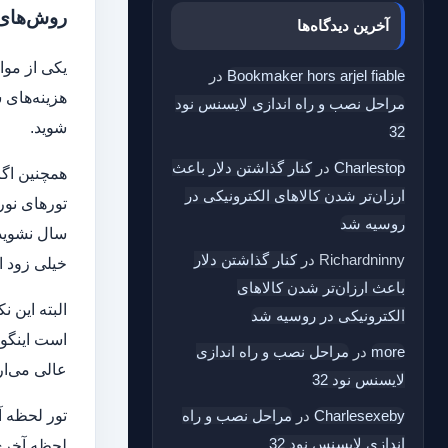
روش‌های ا
آخرین دیدگاه‌ها
Bookmaker hors arjel fiable
در
هزینه‌های 
مراحل نصب و راه اندازی لایسنس نود
شوید.
32
Charlestop
در
کنار گذاشتن دلار باعث
ارزان‌تر شدن کالاهای الکترونیکی در
تورهای نور
روسیه شد
سال نشوید!
Richardninny
در
کنار گذاشتن دلار
خیلی زود اق
باعث ارزان‌تر شدن کالاهای
البته این 
الکترونیکی در روسیه شد
است اینگون
more
در
مراحل نصب و راه اندازی
عالی می‌ار
لایسنس نود 32
Charlesexeby
در
مراحل نصب و راه
اندازی لایسنس نود 32
لحظه آخری،