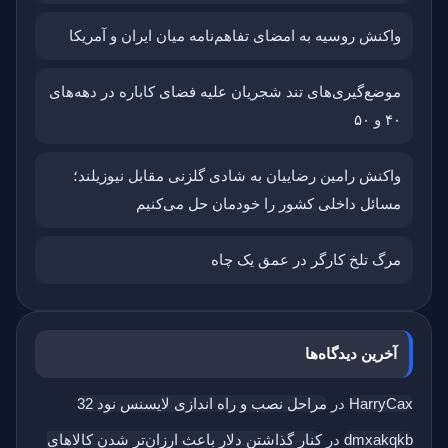
واکنش روسیه به امضای تفاهم‌نامه میان ایران و آمریکا
موضع‌گیری‌های تند شجریان علیه فضای کاباره در دهه‌های
۴۰ و ۵۰
واکنش رامین رضاییان به شادی گلزنی مقابل نیوزیلند؛
مسائل داخلی کشور را خودمان حل می‌کنیم
مرگ تلخ کارگر در عمق یک چاه
آخرین دیدگاه‌ها
HarryCax
در
مراحل نصب و راه اندازی لایسنس نود 32
dmxakqkb
در
کنار گذاشتن دلار باعث ارزان‌تر شدن کالاهای