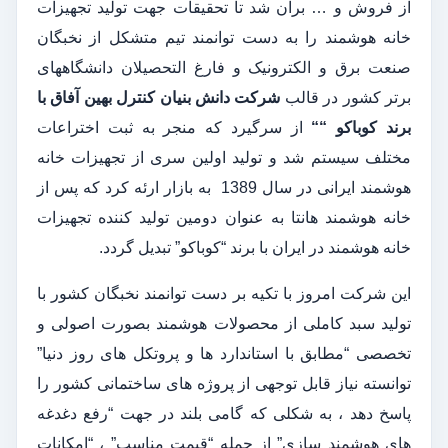
از فروش و … برآن شد تا تحقیقات جهت تولید تجهیزات
خانه هوشمند را به دست توانمند تیم متشکل از نخبگان
صنعت برق و الکترونیک و فارغ التحصیلان دانشگاههای
برتر کشور در قالب
شرکت دانش بنیان کنترل بهین آفاق با
برند کوباکو “
“
از سرگیرد که منجر به ثبت اختراعات
مختلف سیستم شد و تولید اولین سری از تجهیزات خانه
هوشمند ایرانی در سال 1389 به بازار ارئه کرد که پس از
خانه هوشمند هانتا به عنوان دومین تولید کننده تجهیزات
خانه هوشمند در ایران با برند “کوباکو” تبدیل گردد.
این شرکت امروز با تکیه بر دست توانمند نخبگان کشور با
تولید سبد کاملی از محصولات هوشمند بصورت اصولی و
تخصصی “مطابق با استاندارد ها و پروتکل های روز دنیا”
توانسته نیاز قابل توجهی از پروژه های ساختمانی کشور را
پاسخ دهد ، به شکلی که گامی بلند در جهت “رفع دغدغه
های هوشمند سازی” از جمله “قیمت مناسب” ، “امکانات