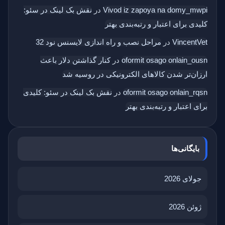
Vivod iz zapoya na domy_mwpi
در
نقش بک‌ لینک در سئو:
کلیدی برای اعتبار و رتبه‌بندی بهتر
VincentVet
در
مراحل نصب و راه اندازی لایسنس نود 32
oformit osago onlain_ousn
در
کنار گذاشتن دلار باعث
ارزان‌تر شدن کالاهای الکترونیکی در روسیه شد
oformit osago onlain_rqsn
در
نقش بک‌ لینک در سئو: کلیدی
برای اعتبار و رتبه‌بندی بهتر
بایگانی‌ها
جولای 2026
ژوئن 2026