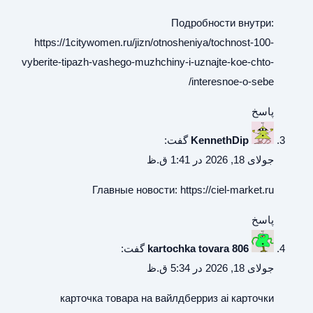
Подробности внутри:
https://1citywomen.ru/jizn/otnosheniya/tochnost-100-
vyberite-tipazh-vashego-muzhchiny-i-uznajte-koe-chto-
interesnoe-o-sebe/
پاسخ
KennethDip
گفت:
جولای 18, 2026 در 1:41 ق.ظ
Главные новости:
https://ciel-market.ru
پاسخ
kartochka tovara 806
گفت:
جولای 18, 2026 در 5:34 ق.ظ
карточка товара на вайлдберриз
ai карточки