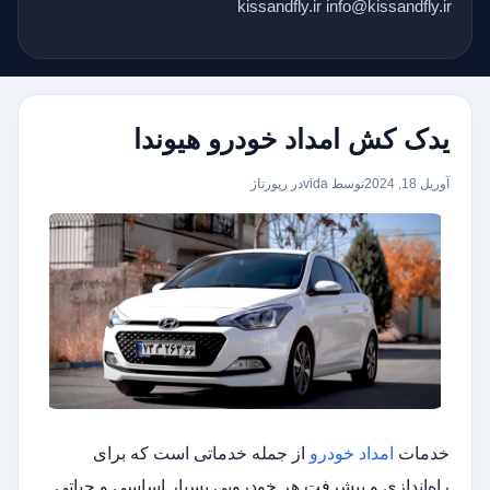
kissandfly.ir info@kissandfly.ir
یدک کش امداد خودرو هیوندا
آوریل 18, 2024
توسط vida
در
رپورتاژ
خدمات
امداد خودرو
از جمله خدماتی است که برای
راه‌اندازی و پیشرفت هر خودرویی بسیار اساسی و حیاتی