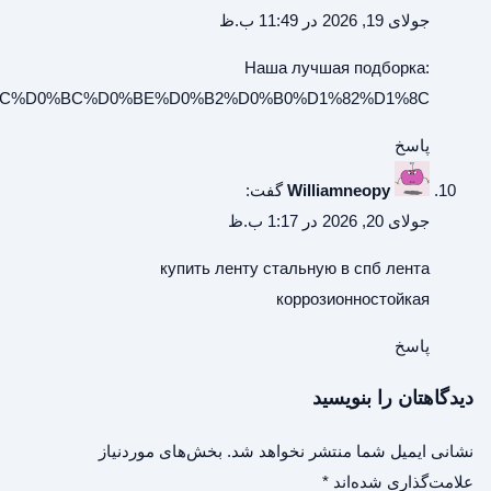
https://slovarsbor.ru/w/%D0%BE%D1%88%D0%B5%D0%B