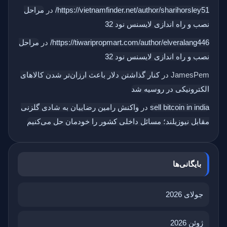
https://vietnamfinder.net/author/sharihorsley51/
در
مراحل
نصب و راه اندازی لایسنس نود 32
https://tiwaripropmart.com/author/elveralang446/
در
مراحل
نصب و راه اندازی لایسنس نود 32
JamesPem
در
کنار گذاشتن دلار باعث ارزان‌تر شدن کالاهای
الکترونیکی در روسیه شد
sell bitcoin in india
در
واکنش رامین رضاییان به شادی گلزنی
مقابل نیوزیلند؛ مسائل داخلی کشور را خودمان حل می‌کنیم
بایگانی‌ها
جولای 2026
ژوئن 2026