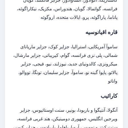
کاستاریکا، اکوادور، الساوادور، جزایر فالکلند، گویان
فرانسه، گواتمالا، گویان، هندوراس، مکزیک، نیکاراگوئه،
پاناما، پاراگوئه، پرو، ایالات متحده، اروگوئه
قاره اقیانوسیه
ساموآ آمریکایی، استرالیا، جزایر کوک، جزایر ماریانای
شمالی، پلی نزی فرانسه، گوام، کیریباتی، جزایر مارشال،
میکرونزی، کالدونیای جدید، نیوزلند، نیو، فیجی، جزایر
پالائو، پاپوا گینه نو، ساموآ، جزایر سلیمان، تونگا، تووالو،
واناتو
کارائیب
آنگولا، آنتیگوا و باربودا، بونیر، سنت اوستاتیوس، جزایر
ویرجین انگلیس، جمهوری دومینیکن، هند غربی فرانسه،
سنت کیتز و نوویس، آروبا، باهاما، باربادوس، جزایر کیمن،