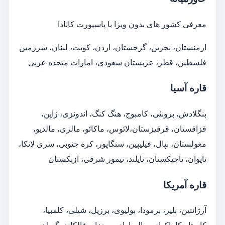
معرفی کشور های بدون ویزا با پاسپورت کانادا
ارمنستان، بحرین، گرجستان، اردن، کویت، لبنان، سرزمین
فلسطین، قطر، عربستان سعودی، امارات متحده عربی
قاره آسیا
بنگلادش، برونئی، کامبوج، هنگ کنگ، اندونزی، ژاپن،
قزاقستان، قرقیزستان،لائوس، ماکائو، مالزی، مالدیو،
مغولستان، نپال، فیلیپین، سنگاپور، کره جنوبی، سری لانکا،
تایوان، تاجیکستان، تایلند، تیمور شرقی، ازبکستان
قاره آمریکا
آرژانتین، بلیز، برمودا، بولیوی، برزیل، شیلی، کلمبیا،