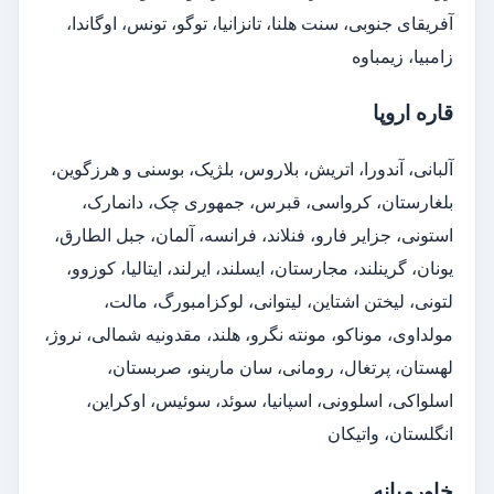
آفریقای جنوبی، سنت هلنا، تانزانیا، توگو، تونس، اوگاندا،
زامبیا، زیمباوه
قاره اروپا
آلبانی، آندورا، اتریش، بلاروس، بلژیک، بوسنی و هرزگوین،
بلغارستان، کرواسی، قبرس، جمهوری چک، دانمارک،
استونی، جزایر فارو، فنلاند، فرانسه، آلمان، جبل الطارق،
یونان، گرینلند، مجارستان، ایسلند، ایرلند، ایتالیا، کوزوو،
لتونی، لیختن اشتاین، لیتوانی، لوکزامبورگ، مالت،
مولداوی، موناکو، مونته نگرو، هلند، مقدونیه شمالی، نروژ،
لهستان، پرتغال، رومانی، سان مارینو، صربستان،
اسلواکی، اسلوونی، اسپانیا، سوئد، سوئیس، اوکراین،
انگلستان، واتیکان
خاورمیانه