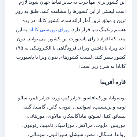
این کشور برای مهاجرت به سایر نقاط جهان شوید لازم
است لیستی از این کشورها را مشاهده کنید. طبق به روز
ترین و موثق ترین آمار ارائه شده، کشور کانادا در رده
هشتم رنکینگ دنیا قرار دارد.
ویزای توریستی کانادا
به این
معنا که افراد دارای پاسپورت این کشور، می توانند بدون
اخذ ویزا، با داشتن ویزای فرودگاهی یا الکترونیکی به ۱۹۵
کشور سفر کنند. لیست کشورهای بدون ویزا با پاسپورت
کانادا به شرح زیر است:
قاره آفریقا
بوتسوانا، بورکینافاسو، جزایرکیپ ورد، جزایر قمر، سائو
تومه و پرینسیپ، اسواتینی، اتیوپی، گابن، گامبیا، گینه
بیسائو، کنیا، لسوتو، ماداگاسکار، مالاوی، موریتانی،
موریس، مایوت، مراکش، موزامبیک، نامیبیا، رئونیون،
رواندا، سنگال، مصر، سیشل، سیرالئون، سومالی،