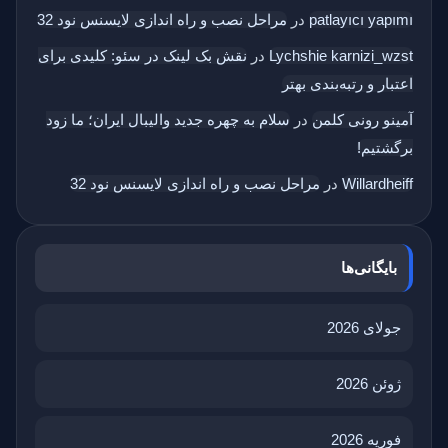
patlayıcı yapımı
در
مراحل نصب و راه اندازی لایسنس نود 32
Lychshie karnizi_wzst
در
نقش بک‌ لینک در سئو: کلیدی برای
اعتبار و رتبه‌بندی بهتر
آمینو رونی کلمن
در
سلام به چهره‌ جدید والیبال ایران؛ ما زود
برگشتیم!
Willardheiff
در
مراحل نصب و راه اندازی لایسنس نود 32
بایگانی‌ها
جولای 2026
ژوئن 2026
فوریه 2026