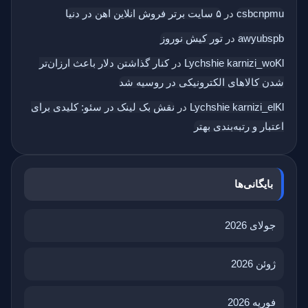
csbcnpmu
در
۵ سایت برتر فروش انلاین اهن در دنیا
awyubspb
در
تور کیش نوروز
Lychshie karnizi_woKl
در
کنار گذاشتن دلار باعث ارزان‌تر
شدن کالاهای الکترونیکی در روسیه شد
Lychshie karnizi_elKl
در
نقش بک‌ لینک در سئو: کلیدی برای
اعتبار و رتبه‌بندی بهتر
بایگانی‌ها
جولای 2026
ژوئن 2026
فوریه 2026