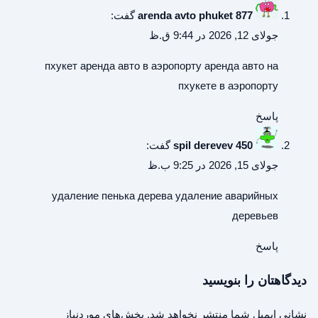
arenda avto phuket 877
گفت:
جولای 12, 2026 در 9:44 ق.ظ
пхукет аренда авто в аэропорту
аренда авто на
пхукете в аэропорту
پاسخ
spil derevev 450
گفت:
جولای 15, 2026 در 9:25 ب.ظ
удаление пенька дерева
удаление аварийных
деревьев
پاسخ
دیدگاهتان را بنویسید
نشانی ایمیل شما منتشر نخواهد شد.
بخش‌های موردنیاز