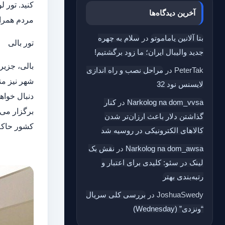
کنید. تور 
آخرین دیدگاه‌ها
مردم همراه
بتا آلانین یاماموتو
در
سلام به چهره‌
تور بالی
جدید والیبال ایران؛ ما زود برگشتیم!
بالی، جزیر
PeterTak
در
مراحل نصب و راه اندازی
شهر نیز من
لایسنس نود 32
دنبال خواه
Narkolog na dom_vvsa
در
کنار
برگزار می 
گذاشتن دلار باعث ارزان‌تر شدن
کشور حاکم 
کالاهای الکترونیکی در روسیه شد
Narkolog na dom_awsa
در
نقش بک‌
لینک در سئو: کلیدی برای اعتبار و
رتبه‌بندی بهتر
JoshuaSwedy
در
بررسی کلی سریال
“ونزدی” (Wednesday)