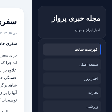
مجله خبری پرواز
سفری 
اخبار ایران و جهان
می 16, 2022
سفری خاطره 
فهرست سایت
برای سفر ب
اند چرا که
صفحه اصلی
علاوه بر ا
خستگی خود 
اخبار روز
شاهد برگزا
تجارت
آنها را بر
توضیحات کا
ورزشی
تور مالزی