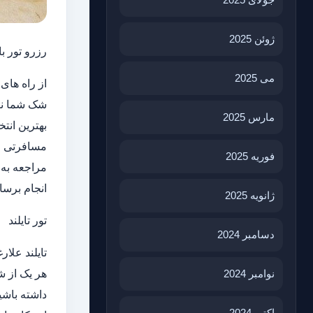
ژوئن 2025
رزرو تور با
می 2025
از راه های
شک شما نیز
مارس 2025
بهترین انت
مسافرتی خو
فوریه 2025
مراجعه به 
انجام برسان
ژانویه 2025
تور تایلند
دسامبر 2024
تایلند علار
نوامبر 2024
هر یک از ش
داشته باشید
اکتبر 2024