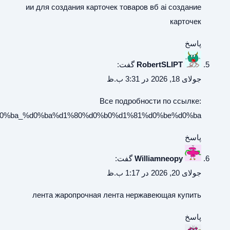
https://archeagewiki.ru/%d0%a1%d0%bf%d0%b8%d1%81%d0