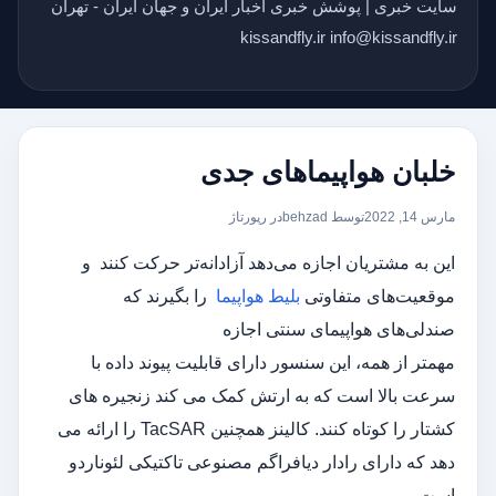
سایت خبری | پوشش خبری اخبار ایران و جهان ایران - تهران
kissandfly.ir info@kissandfly.ir
خلبان هواپیماهای جدی
مارس 14, 2022
توسط behzad
در
رپورتاژ
این به مشتریان اجازه می‌دهد آزادانه‌تر حرکت کنند و
موقعیت‌های متفاوتی
بلیط هواپیما
را بگیرند که
صندلی‌های هواپیمای سنتی اجازه
مهمتر از همه، این سنسور دارای قابلیت پیوند داده با
سرعت بالا است که به ارتش کمک می کند زنجیره های
کشتار را کوتاه کنند. کالینز همچنین TacSAR را ارائه می
دهد که دارای رادار دیافراگم مصنوعی تاکتیکی لئوناردو
است.