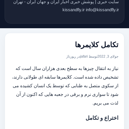
سایت خبری | پوشش خبری اخبار ایران و جهان ایران - تهران
kissandfly.ir info@kissandfly.ir
تکامل کلایمرها
جولای 3, 2022
توسط jafari
در
رپورتاژ
نیاز به انتقال چیزها به سطح بعدی هزاران سال است که
تشخیص داده شده است. کلایمرها سابقه ای طولانی دارند،
از سکوی متصل به طنابی که توسط یک انسان کشیده می
شود تا سواری نرم و برقی در جعبه هایی که اکنون از آن
لذت می بریم.
اختراع و تکامل