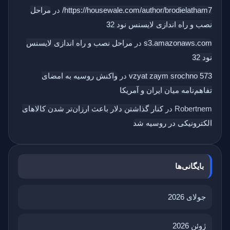
https://housewale.com/author/brodielatham7/
در
مراحل
نصب و راه اندازی لایسنس نود 32
s3.amazonaws.com
در
مراحل نصب و راه اندازی لایسنس
نود 32
vzyat zaym srochno 573
در
واکنش روسیه به امضای
تفاهم‌نامه میان ایران و آمریکا
Robertnem
در
کنار گذاشتن دلار باعث ارزان‌تر شدن کالاهای
الکترونیکی در روسیه شد
بایگانی‌ها
جولای 2026
ژوئن 2026