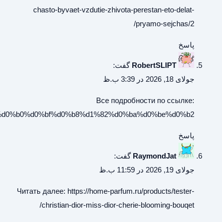
https://archeagewiki.ru/%d0%a1%d0%bf%d0%b8%d1%81%d