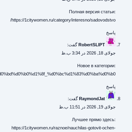
https://archeagewiki.ru/%d0%9f%d1%80%d0%be%d1%81%d1