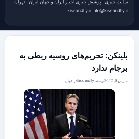
سایت خبری | پوشش خبری اخبار ایران و جهان ایران - تهران
kissandfly.ir info@kissandfly.ir
بلینکن: تحریم‌های روسیه ربطی به
برجام ندارد
مارس 6, 2022
توسط kissandfly
در
جهان